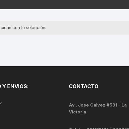
EQUIPOS GPS
ASIENTOS / SILLINES
EXTRACTOR DE EJE
PI
SELLADO
GORRAS ANTISUDOR
BIELAS
ZA
cidan con tu selección.
EXTRACTOR DE MISSI
GUANTES
LINK
TOPES Y TERMINALES
INFLADORES
EXTRACTOR DE PEDA
CABLES Y FUNDAS
LENTES
EXTRACTOR DE PIÑO
CADENA
LIMPIACADENA
EXTRACTOR DE TASA
CALAS
 Y ENVÍOS:
CONTACTO
LUCES
GRASA
CÁMARAS
:
MANGAS
Av . Jose Galvez #531 – La
JUEGO DE ALLEN
CANDADO DE CADENA
Victoria
/MISSINGLINK
MEDIDOR DE PRESIÓN
KIT DE LIMPIEZA