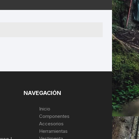
ERNERAS
PATILLAS MTB Y RUTA
NG
L
N
S
NAVEGACIÓN
Inicio
Componentes
Accesorios
Herramientas
Vestimenta