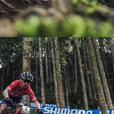
KIT DE TRANSMISIÓN
TORNILLOS
LÍQUIDO DE FRENO
VELOCIMETROS
LIQUIDO SELLANTES
LLANTAS
LUBRICANTE DE CADENA
MANILLAR / TIMÓN
MASAS
OTROS
PASTILLAS