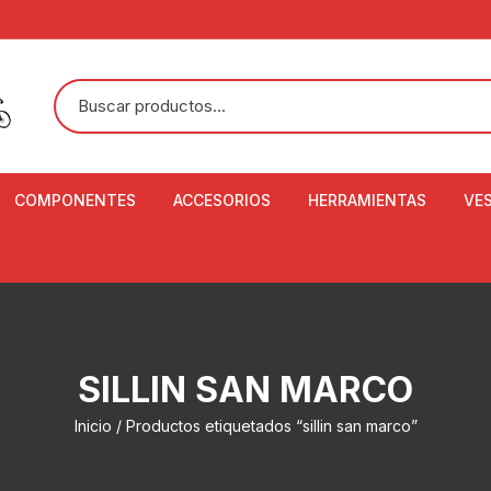
COMPONENTES
ACCESORIOS
HERRAMIENTAS
VE
ACEITE DE SUSPENSIÓN Y
BANDANAS
ALICATE CORTACABL
CA
SHOX
BOTELLAS
BALANZA DIGITAL
CO
ADAPTADOR DE DISCO
ZA
CADENA DE SEGURIDAD
DESMONTABLE DE LL
SILLIN SAN MARCO
AJUSTE DE TIJAS
CO
CASCOS
EXTRACTOR DE BOT
Inicio
/ Productos etiquetados “sillin san marco”
BOTTOM BRACKET
BRACKET
CO
CINTA DE MANILLAR
AROS
EXTRACTOR DE CATA
CU