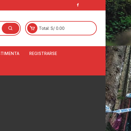
Total:
S/
0.00
STIMENTA
REGISTRARSE
E
LCETINES
BERTORES DE
PATILLAS
ANTAS
NJUNTO DE JERSEY
OM
RTAVIENTOS
LINA
LOTES