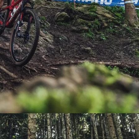
PEDALES
PIÑON
PLATOS
POTENCIA/CODO
RADIOS
ROLDANAS
SHIFTER
SILLINES
TIJA/TUBO DE ASIENTO