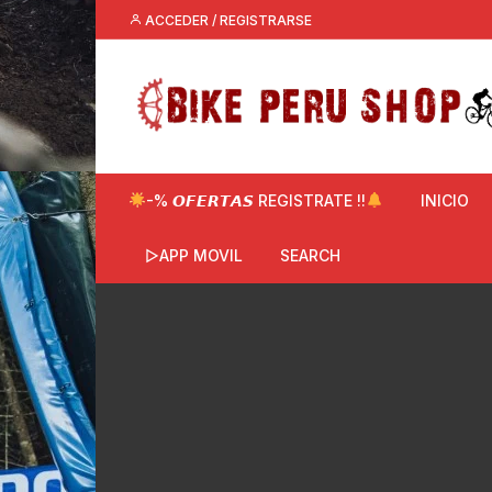
Saltar
ACCEDER / REGISTRARSE
al
contenido
-% 𝙊𝙁𝙀𝙍𝙏𝘼𝙎 REGISTRATE !!
INICIO
▷APP MOVIL
SEARCH