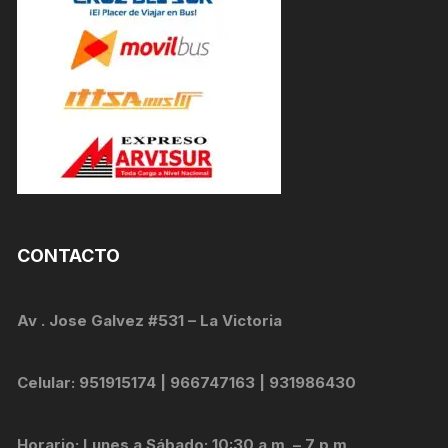
CONTACTO
Av . Jose Galvez #531 – La Victoria
Celular: 951915174 | 966747163 | 931986430
Horario: Lunes a Sábado: 10:30 a.m. – 7 p.m.