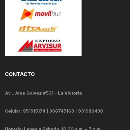
CONTACTO
Av . Jose Galvez #531 – La Victoria
Celular: 951915174 | 966747163 | 931986430
Horario: Lunes a Sábado: 10:30 a.m. – 7 p.m.