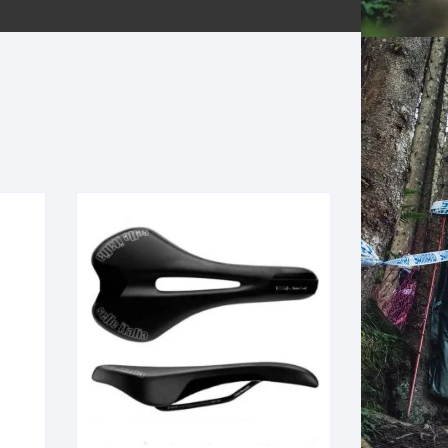
ERNERAS
PATILLAS MTB Y RUTA
NG
L
N
S