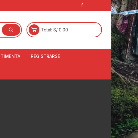
Total:
S/
0.00
STIMENTA
REGISTRARSE
E
LCETINES
BERTORES DE
PATILLAS
ANTAS
NJUNTO DE JERSEY
OM
RTAVIENTOS
LINA
LOTES