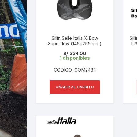
Sillín Selle Italia X-Bow
Sil
Superflow (145×255 mm)
TI
Black 346 gr
S/
334.00
1 disponibles
CÓDIGO: COM2484
AÑADIR AL CARRITO