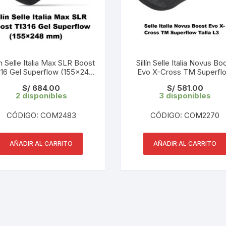
KIT DE TRANSMISIÓN
TORNILLOS
LÍQUIDO DE FRENO
VELOCIMETROS
lín Selle Italia Max SLR Boost
Sillín Selle Italia Novus Bo
LIQUIDO SELLANTES
316 Gel Superflow (155×248
Evo X-Cross TM Superfl
mm) Black 218 gr
Talla L3 (145×245 mm) Ne
S/
684.00
S/
581.00
LLANTAS
242 gr
2 disponibles
3 disponibles
LUBRICANTE DE CADENA
CÓDIGO: COM2483
CÓDIGO: COM2270
MANILLAR / TIMÓN
AÑADIR AL CARRITO
AÑADIR AL CARRITO
MASAS
OTROS
PASTILLAS