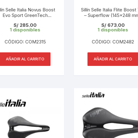
CINTA TUBELES
OTROS
KIT DE PURGADO
llín Selle Italia Novus Boost
Sillín Selle Italia Flite Boos
Evo Sport GreenTech
CUADROS
– Superflow (145×248 m
PARCHES
perFlow Talla L3 (145×245
Black 233 gr
KIT REPARADOR TUBE
S/
285.00
S/
673.00
mm) Negro 300g
1 disponibles
1 disponibles
DESCARRILADOR
PORTABOTELLAS
LLAVE DE NIPLES
CÓDIGO: COM2315
CÓDIGO: COM2482
DESVIADOR
PORTACELULAR
MEDIDOR DE CADENA
DIRECCIÓN / TASAS
AÑADIR AL CARRITO
AÑADIR AL CARRITO
PORTAHERRAMIENTAS
OTROS
DISCO DE FRENO
PROTECTOR DE BIELA
SOPORTE DE
MANTENIMIENTO
FRENOS
PROTECTOR DE CUADRO
TRONCHACADENA
GRIPS / PUÑOS
PROTECTOR DE FRENO
GUIACADENA
TAPABARROS
HORQUILLA
TIMBRE