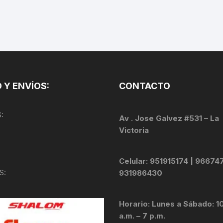
TOPES Y TERMINALES
VÁLVULAS TUBELES
 Y ENVÍOS:
CONTACTO
:
Av . Jose Galvez #531 – La
Victoria
Celular: 951915174 | 96674
S:
931986430
Horario: Lunes a Sábado: 1
a.m. – 7 p.m.