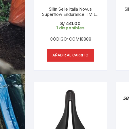
Sillín Selle Italia Novus
Si
Superflow Endurance TM L3
(149x282mm) 310 gr Black
Su
S/
441.00
1 disponibles
CÓDIGO: COM18888
AÑADIR AL CARRITO