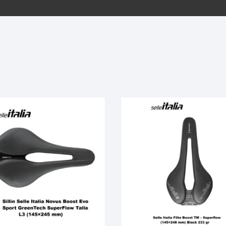
EQUIPOS GPS
ASIENTOS / SILLINES
EXTRACTOR DE EJE
PI
SELLADO
GORRAS ANTISUDOR
BIELAS
ZA
EXTRACTOR DE MISSI
GUANTES
LINK
TOPES Y TERMINALES
INFLADORES
EXTRACTOR DE PEDA
CABLES Y FUNDAS
LENTES
EXTRACTOR DE PIÑO
CADENA
LIMPIACADENA
EXTRACTOR DE TASA
CALAS
LUCES
GRASA
CÁMARAS
MANGAS
JUEGO DE ALLEN
CANDADO DE CADENA
/MISSINGLINK
MEDIDOR DE PRESIÓN
KIT DE LIMPIEZA