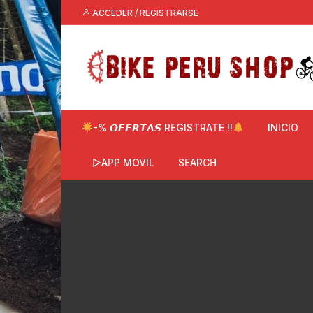
Saltar
ACCEDER / REGISTRARSE
al
contenido
-% 𝙊𝙁𝙀𝙍𝙏𝘼𝙎 REGISTRATE !!
INICIO
▷APP MOVIL
SEARCH