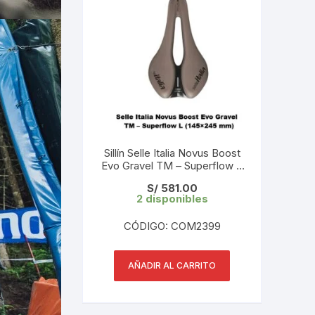
Sillín Selle Italia Novus Boost
Evo Gravel TM – Superflow L
(145×245 mm) 242 gr Mud
S/
581.00
Brown
2 disponibles
CÓDIGO: COM2399
AÑADIR AL CARRITO