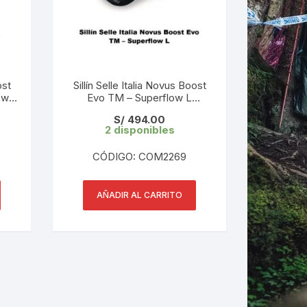
ost
Sillín Selle Italia Novus Boost
ow
Evo TM – Superflow L
gro
(145×245 mm) Black 265 gr
S/
494.00
2 disponibles
CÓDIGO: COM2269
AÑADIR AL CARRITO