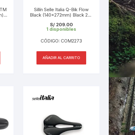
t TM
Sillín Selle Italia Q-Bik Flow
m)
Black (140x272mm) Black 279
g
LES
S/
209.00
1 disponibles
CÓDIGO: COM2273
AÑADIR AL CARRITO