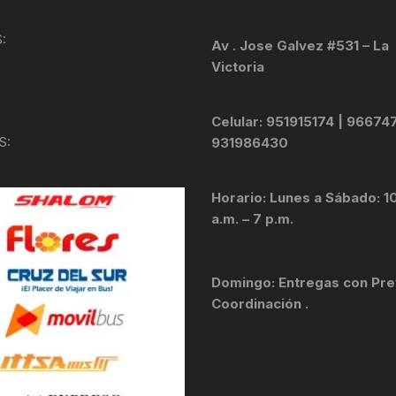
KIT DE TRANSMISIÓN
TORNILLOS
:
Av . Jose Galvez #531 – La
Victoria
LÍQUIDO DE FRENO
VELOCIMETROS
LIQUIDO SELLANTES
Celular: 951915174 | 96674
S:
931986430
LLANTAS
Horario: Lunes a Sábado: 1
LUBRICANTE DE CADENA
a.m. – 7 p.m.
MANILLAR / TIMÓN
Domingo: Entregas con Pre
MASAS
Coordinación .
OTROS
PASTILLAS