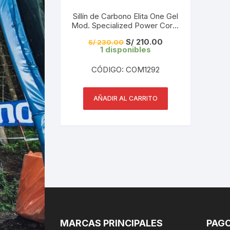
Sillín de Carbono Elita One Gel
Mod. Specialized Power Corto
Negro 143mm
El
El
S/
210.00
S/
230.00
precio
precio
1 disponibles
original
actual
era:
es:
CÓDIGO: COM1292
S/ 230.00.
S/ 210.00.
AÑADIR AL CARRITO
MARCAS PRINCIPALES
PAGO