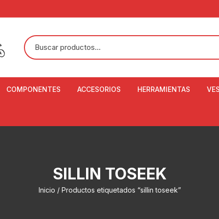
COMPONENTES
ACCESORIOS
HERRAMIENTAS
VE
ACEITE DE SUSPENSIÓN Y
BANDANAS
ALICATE CORTACABL
CA
SHOX
BOTELLAS
BALANZA DIGITAL
CO
ADAPTADOR DE DISCO
ZA
CADENA DE SEGURIDAD
DESMONTABLE DE LL
SILLIN TOSEEK
AJUSTE DE TIJAS
CO
CASCOS
EXTRACTOR DE BOT
Inicio
/ Productos etiquetados “sillin toseek”
BOTTOM BRACKET
BRACKET
CO
CINTA DE MANILLAR
AROS
EXTRACTOR DE CATA
CU