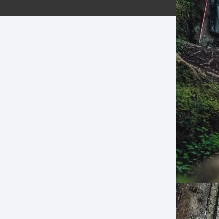
ERNERAS
PATILLAS MTB Y RUTA
NG
L
N
S