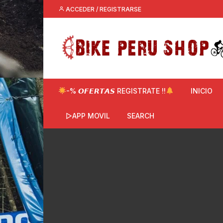
Saltar
ACCEDER / REGISTRARSE
al
contenido
-% 𝙊𝙁𝙀𝙍𝙏𝘼𝙎 REGISTRATE !!
INICIO
▷APP MOVIL
SEARCH