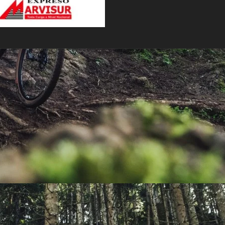
PEDALES
PIÑON
PLATOS
POTENCIA/CODO
RADIOS
ROLDANAS
SHIFTER
SILLINES
TIJA/TUBO DE ASIENTO