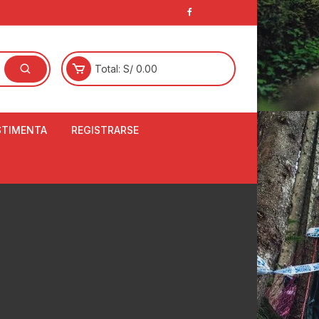
Total:
S/
0.00
STIMENTA
REGISTRARSE
E
LCETINES
BERTORES DE
PATILLAS
ANTAS
NJUNTO DE JERSEY
OM
RTAVIENTOS
LINA
LOTES