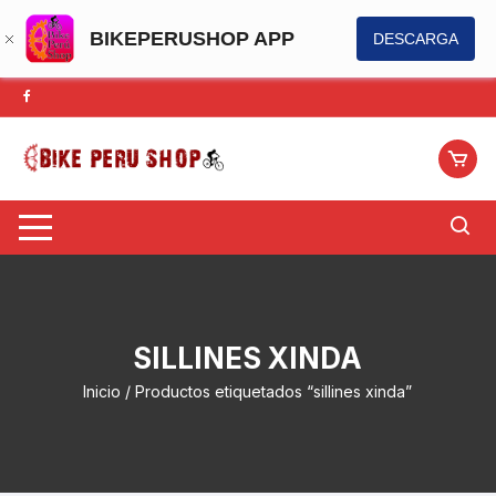
BIKEPERUSHOP APP
DESCARGA
Saltar
al
contenido
SILLINES XINDA
Inicio
/ Productos etiquetados “sillines xinda”