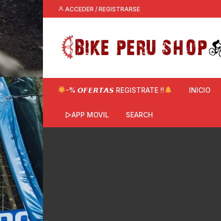
Saltar
ACCEDER / REGISTRARSE
al
contenido
-% 𝙊𝙁𝙀𝙍𝙏𝘼𝙎 REGISTRATE !!
INICIO
▷APP MOVIL
SEARCH