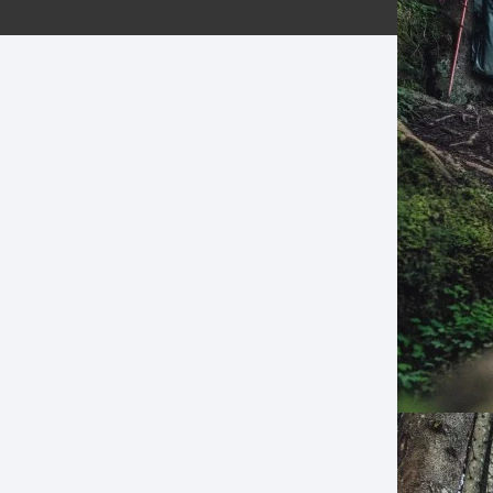
ERNERAS
PATILLAS MTB Y RUTA
NG
L
N
S