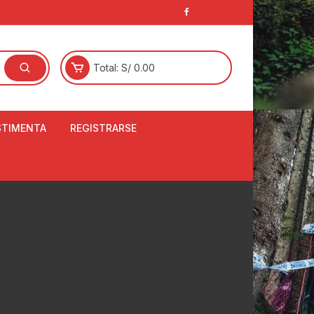
Total:
S/
0.00
STIMENTA
REGISTRARSE
E
LCETINES
BERTORES DE
PATILLAS
ANTAS
NJUNTO DE JERSEY
OM
RTAVIENTOS
LINA
LOTES