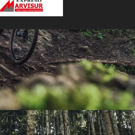
PEDALES
PIÑON
PLATOS
POTENCIA/CODO
RADIOS
ROLDANAS
SHIFTER
SILLINES
TIJA/TUBO DE ASIENTO