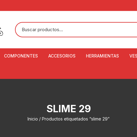
COMPONENTES
ACCESORIOS
HERRAMIENTAS
VE
ACEITE DE SUSPENSIÓN Y
BANDANAS
ALICATE CORTACABL
CA
SHOX
BOTELLAS
BALANZA DIGITAL
CO
ADAPTADOR DE DISCO
ZA
CADENA DE SEGURIDAD
DESMONTABLE DE LL
SLIME 29
AJUSTE DE TIJAS
CO
CASCOS
EXTRACTOR DE BOT
Inicio
/ Productos etiquetados “slime 29”
BOTTOM BRACKET
BRACKET
CO
CINTA DE MANILLAR
AROS
EXTRACTOR DE CATA
CU