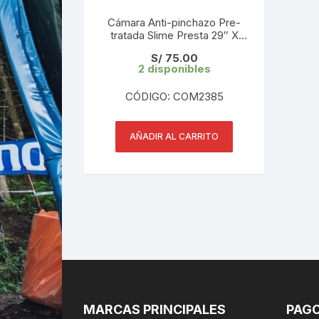
Cámara Anti-pinchazo Pre-
tratada Slime Presta 29″ X
1.85-2.20″ (1 und)
S/
75.00
2 disponibles
CÓDIGO: COM2385
AÑADIR AL CARRITO
MARCAS PRINCIPALES
PAGO