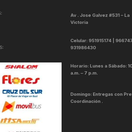
KIT DE TRANSMISIÓN
TORNILLOS
:
Av . Jose Galvez #531 – La
Victoria
LÍQUIDO DE FRENO
VELOCIMETROS
LIQUIDO SELLANTES
Celular: 951915174 | 96674
S:
931986430
LLANTAS
Horario: Lunes a Sábado: 1
LUBRICANTE DE CADENA
a.m. – 7 p.m.
MANILLAR / TIMÓN
Domingo: Entregas con Pre
MASAS
Coordinación .
OTROS
PASTILLAS