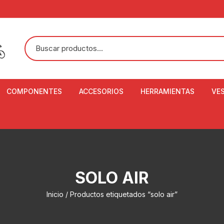
COMPONENTES
ACCESORIOS
HERRAMIENTAS
VE
ACEITE DE SUSPENSIÓN Y
BANDANAS
ALICATE CORTACABL
CA
SHOX
BOTELLAS
BALANZA DIGITAL
CO
ADAPTADOR DE DISCO
ZA
CADENA DE SEGURIDAD
DESMONTABLE DE LL
SOLO AIR
AJUSTE DE TIJAS
CO
CASCOS
EXTRACTOR DE BOT
Inicio
/ Productos etiquetados “solo air”
BOTTOM BRACKET
BRACKET
CO
CINTA DE MANILLAR
AROS
EXTRACTOR DE CATA
CU