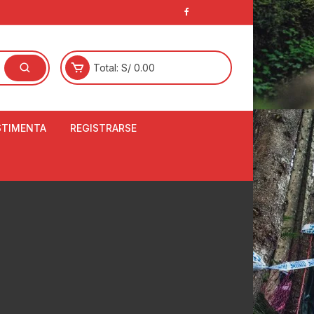
Total:
S/
0.00
STIMENTA
REGISTRARSE
E
LCETINES
BERTORES DE
PATILLAS
ANTAS
NJUNTO DE JERSEY
OM
RTAVIENTOS
LINA
LOTES