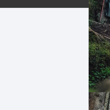
ERNERAS
PATILLAS MTB Y RUTA
NG
L
N
S