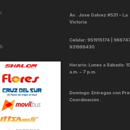
KIT DE TRANSMISIÓN
TORNILLOS
:
Av . Jose Galvez #531 – La
Victoria
LÍQUIDO DE FRENO
VELOCIMETROS
LIQUIDO SELLANTES
Celular: 951915174 | 96674
S:
931986430
LLANTAS
Horario: Lunes a Sábado: 1
LUBRICANTE DE CADENA
a.m. – 7 p.m.
MANILLAR / TIMÓN
Domingo: Entregas con Pre
MASAS
Coordinación .
OTROS
PASTILLAS