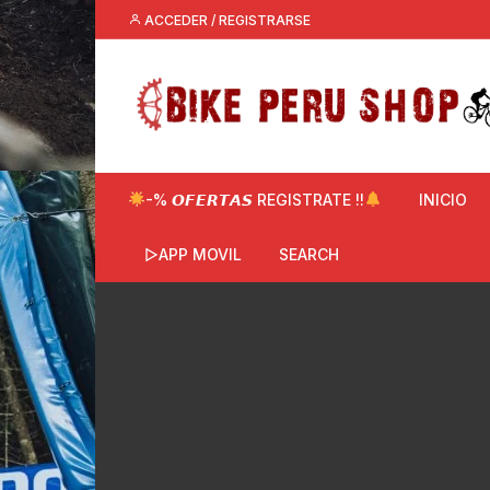
Saltar
ACCEDER / REGISTRARSE
al
contenido
-% 𝙊𝙁𝙀𝙍𝙏𝘼𝙎 REGISTRATE !!
INICIO
▷APP MOVIL
SEARCH