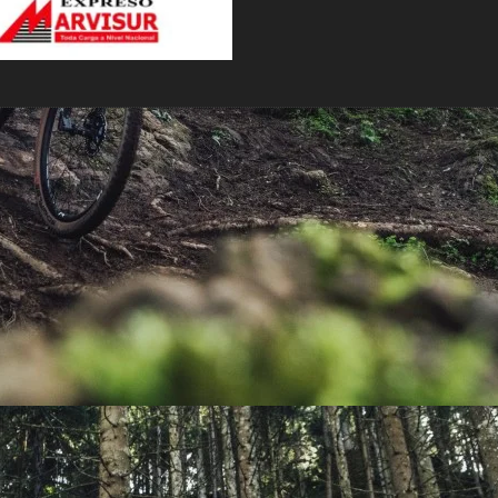
PEDALES
PIÑON
PLATOS
POTENCIA/CODO
RADIOS
ROLDANAS
SHIFTER
SILLINES
TIJA/TUBO DE ASIENTO