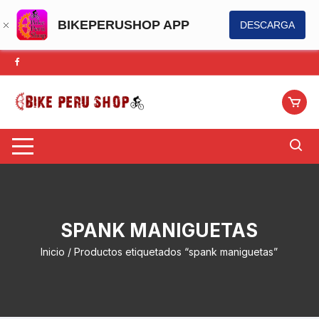
BIKEPERUSHOP APP
DESCARGA
Saltar
al
contenido
SPANK MANIGUETAS
Inicio
/ Productos etiquetados “spank maniguetas”