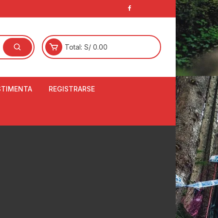
Total:
S/
0.00
STIMENTA
REGISTRARSE
E
LCETINES
BERTORES DE
PATILLAS
ANTAS
NJUNTO DE JERSEY
OM
RTAVIENTOS
LINA
LOTES