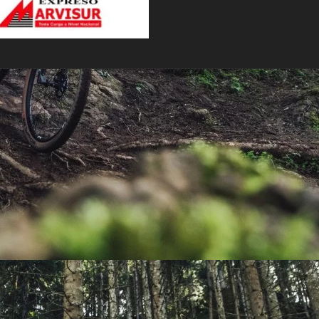
PEDALES
PIÑON
PLATOS
POTENCIA/CODO
RADIOS
ROLDANAS
SHIFTER
SILLINES
TIJA/TUBO DE ASIENTO