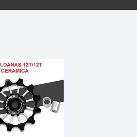
EQUIPOS GPS
ASIENTOS / SILLINES
EXTRACTOR DE EJE
PI
SELLADO
GORRAS ANTISUDOR
BIELAS
ZA
EXTRACTOR DE MISSI
GUANTES
LINK
TOPES Y TERMINALES
INFLADORES
EXTRACTOR DE PEDA
CABLES Y FUNDAS
LENTES
EXTRACTOR DE PIÑO
CADENA
LIMPIACADENA
EXTRACTOR DE TASA
CALAS
LUCES
GRASA
CÁMARAS
MANGAS
JUEGO DE ALLEN
CANDADO DE CADENA
/MISSINGLINK
MEDIDOR DE PRESIÓN
KIT DE LIMPIEZA