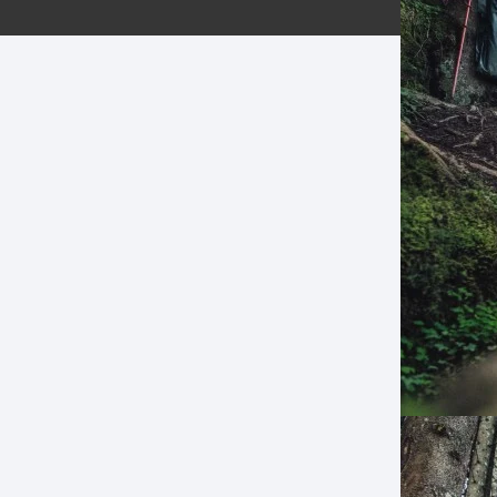
ERNERAS
PATILLAS MTB Y RUTA
NG
L
N
S