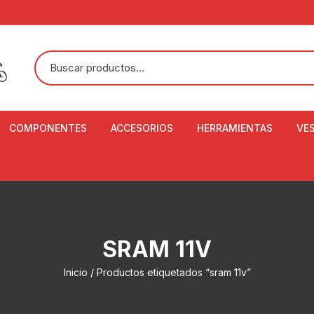
COMPONENTES
ACCESORIOS
HERRAMIENTAS
VE
ACEITE DE SUSPENSIÓN Y
BANDANAS
ALICATE CORTACABL
CA
SHOX
BOTELLAS
BALANZA DIGITAL
CO
ADAPTADOR DE DISCO
ZA
CADENA DE SEGURIDAD
DESMONTABLE DE LL
SRAM 11V
AJUSTE DE TIJAS
CO
CASCOS
EXTRACTOR DE BOT
Inicio
/ Productos etiquetados “sram 11v”
BOTTOM BRACKET
BRACKET
CO
CINTA DE MANILLAR
AROS
EXTRACTOR DE CATA
CU