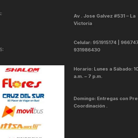
KIT DE TRANSMISIÓN
TORNILLOS
:
Av . Jose Galvez #531 – La
Victoria
LÍQUIDO DE FRENO
VELOCIMETROS
LIQUIDO SELLANTES
Celular: 951915174 | 96674
S:
931986430
LLANTAS
Horario: Lunes a Sábado: 1
LUBRICANTE DE CADENA
a.m. – 7 p.m.
MANILLAR / TIMÓN
Domingo: Entregas con Pre
MASAS
Coordinación .
OTROS
PASTILLAS