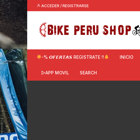
Saltar
ACCEDER / REGISTRARSE
al
contenido
-% 𝙊𝙁𝙀𝙍𝙏𝘼𝙎 REGISTRATE !!
INICIO
▷APP MOVIL
SEARCH