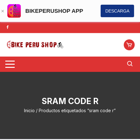
BIKEPERUSHOP APP
DESCARGA
Saltar
al
contenido
SRAM CODE R
Inicio
/ Productos etiquetados “sram code r”