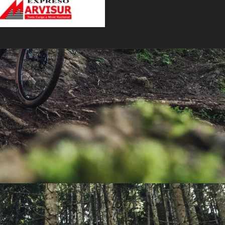
PEDALES
PIÑON
PLATOS
POTENCIA/CODO
RADIOS
ROLDANAS
SHIFTER
SILLINES
TIJA/TUBO DE ASIENTO