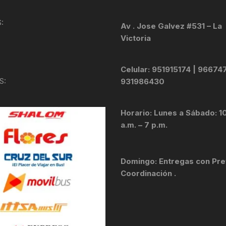
KIT DE TRANSMISIÓN
TORNILLOS
:
Av . Jose Galvez #531 – La
Victoria
LÍQUIDO DE FRENO
VELOCIMETROS
LIQUIDO SELLANTES
Celular: 951915174 | 96674
S:
931986430
LLANTAS
Horario: Lunes a Sábado: 1
LUBRICANTE DE CADENA
a.m. – 7 p.m.
MANILLAR / TIMÓN
Domingo: Entregas con Pre
MASAS
Coordinación .
OTROS
PASTILLAS