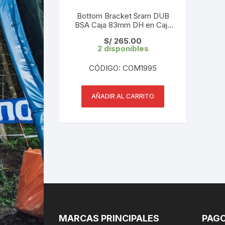
Bottom Bracket Sram DUB
BSA Caja 83mm DH en Caja
(00.6418.015.002)
S/
265.00
2 disponibles
CÓDIGO: COM1995
AÑADIR AL CARRITO
MARCAS PRINCIPALES
PAGO