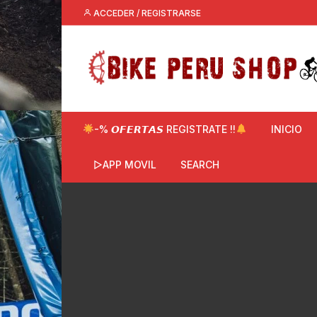
Saltar
ACCEDER / REGISTRARSE
al
contenido
-% 𝙊𝙁𝙀𝙍𝙏𝘼𝙎 REGISTRATE !!
INICIO
▷APP MOVIL
SEARCH