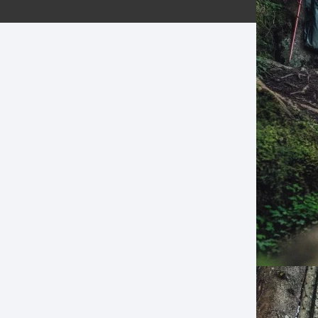
ERNERAS
PATILLAS MTB Y RUTA
NG
L
N
S