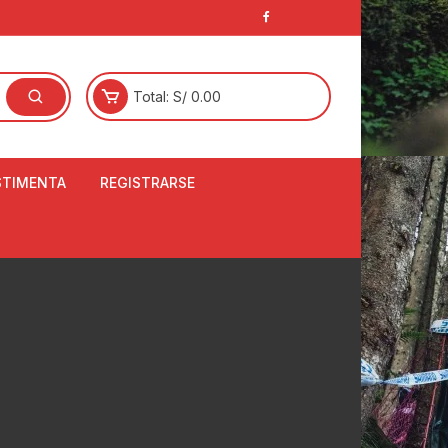
Total:
S/
0.00
STIMENTA
REGISTRARSE
E
LCETINES
BERTORES DE
PATILLAS
ANTAS
NJUNTO DE JERSEY
OM
RTAVIENTOS
LINA
LOTES