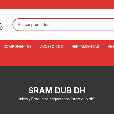
COMPONENTES
ACCESORIOS
HERRAMIENTAS
VE
ACEITE DE SUSPENSIÓN Y
BANDANAS
ALICATE CORTACABL
CA
SHOX
BOTELLAS
BALANZA DIGITAL
CO
ADAPTADOR DE DISCO
ZA
CADENA DE SEGURIDAD
DESMONTABLE DE LL
SRAM DUB DH
AJUSTE DE TIJAS
CO
CASCOS
EXTRACTOR DE BOT
Inicio
/ Productos etiquetados “sram dub dh”
BOTTOM BRACKET
BRACKET
CO
CINTA DE MANILLAR
AROS
EXTRACTOR DE CATA
CU