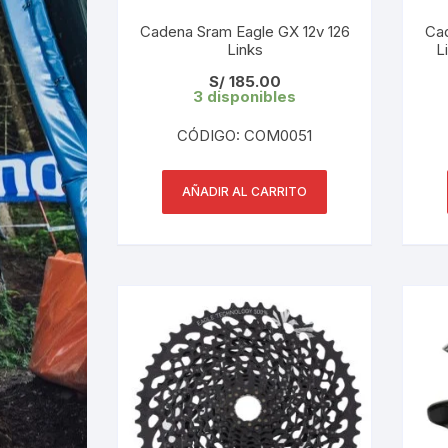
Cadena Sram Eagle GX 12v 126
Cad
Links
L
S/
185.00
3 disponibles
CÓDIGO: COM0051
AÑADIR AL CARRITO