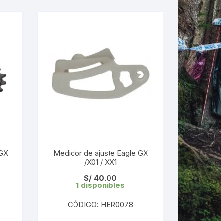
 GX
Medidor de ajuste Eagle GX
/X01 / XX1
S/
40.00
1 disponibles
CÓDIGO: HER0078