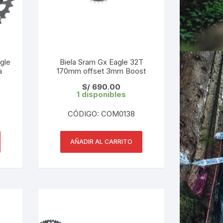
gle
Biela Sram Gx Eagle 32T
a
170mm offset 3mm Boost
S/
690.00
1 disponibles
CÓDIGO: COM0138
AÑADIR AL CARRITO