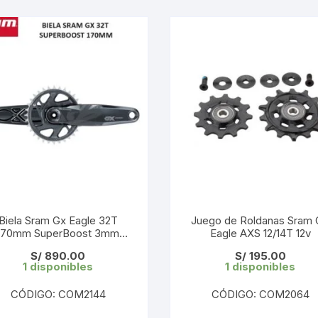
TOPES Y TERMINALES
VÁLVULAS TUBELES
Biela Sram Gx Eagle 32T
Juego de Roldanas Sram
170mm SuperBoost 3mm
Eagle AXS 12/14T 12v
Offset ( sin caja)
S/
890.00
S/
195.00
1 disponibles
1 disponibles
CÓDIGO: COM2144
CÓDIGO: COM2064