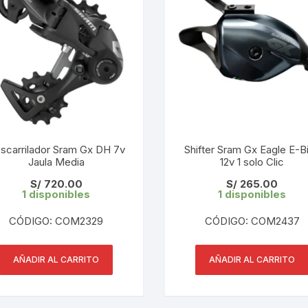
PEDALES
PIÑON
PLATOS
POTENCIA/CODO
RADIOS
scarrilador Sram Gx DH 7v
Shifter Sram Gx Eagle E-B
Jaula Media
12v 1 solo Clic
ROLDANAS
S/
720.00
S/
265.00
1 disponibles
1 disponibles
SHIFTER
CÓDIGO: COM2329
CÓDIGO: COM2437
SILLINES
AÑADIR AL CARRITO
AÑADIR AL CARRITO
TIJA/TUBO DE ASIENTO