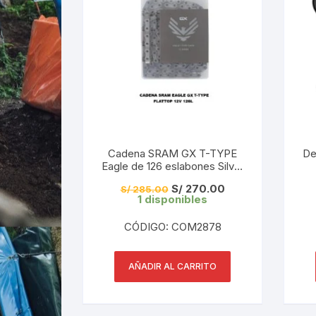
Cadena SRAM GX T-TYPE
De
Eagle de 126 eslabones Silver
12v
El
El
S/
270.00
S/
285.00
precio
precio
1 disponibles
original
actual
era:
es:
CÓDIGO: COM2878
S/ 285.00.
S/ 270.00.
AÑADIR AL CARRITO