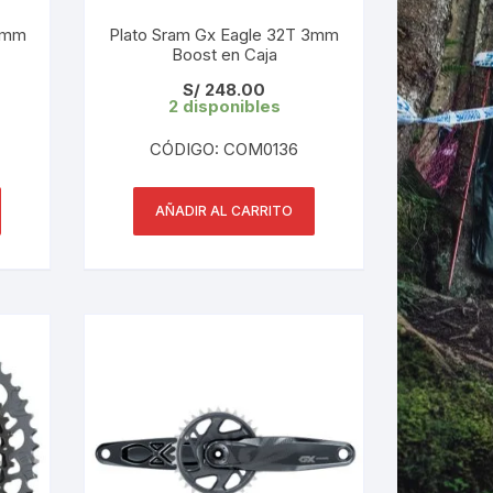
 3mm
Plato Sram Gx Eagle 32T 3mm
Boost en Caja
LES
S/
248.00
2 disponibles
CÓDIGO: COM0136
AÑADIR AL CARRITO