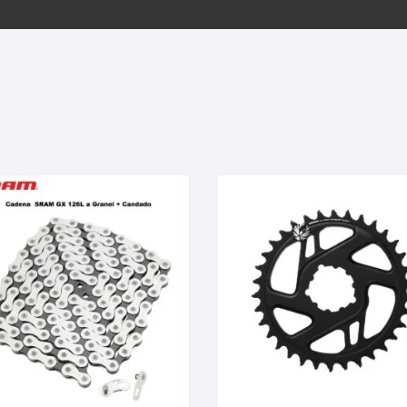
EQUIPOS GPS
ASIENTOS / SILLINES
EXTRACTOR DE EJE
PI
SELLADO
GORRAS ANTISUDOR
BIELAS
ZA
EXTRACTOR DE MISSI
GUANTES
LINK
TOPES Y TERMINALES
INFLADORES
EXTRACTOR DE PEDA
CABLES Y FUNDAS
LENTES
EXTRACTOR DE PIÑO
CADENA
LIMPIACADENA
EXTRACTOR DE TASA
CALAS
LUCES
GRASA
CÁMARAS
MANGAS
JUEGO DE ALLEN
CANDADO DE CADENA
/MISSINGLINK
MEDIDOR DE PRESIÓN
KIT DE LIMPIEZA