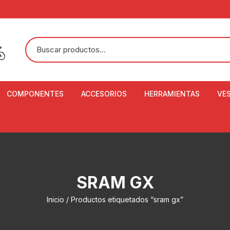
COMPONENTES
ACCESORIOS
HERRAMIENTAS
VE
ACEITE DE SUSPENSIÓN Y
BANDANAS
ALICATE CORTACABL
CA
SHOX
BOTELLAS
BALANZA DIGITAL
CO
ADAPTADOR DE DISCO
ZA
CADENA DE SEGURIDAD
DESMONTABLE DE LL
SRAM GX
AJUSTE DE TIJAS
CO
CASCOS
EXTRACTOR DE BOT
Inicio
/ Productos etiquetados “sram gx”
BOTTOM BRACKET
BRACKET
CO
CINTA DE MANILLAR
AROS
EXTRACTOR DE CATA
CU