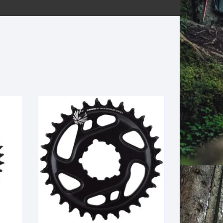
ERNERAS
PATILLAS MTB Y RUTA
NG
L
N
S