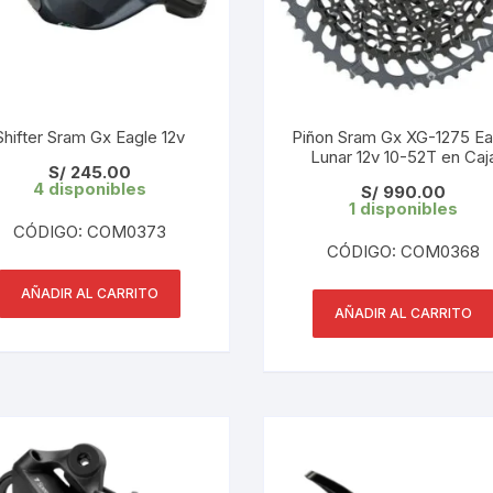
KIT DE TRANSMISIÓN
TORNILLOS
LÍQUIDO DE FRENO
VELOCIMETROS
Shifter Sram Gx Eagle 12v
Piñon Sram Gx XG-1275 Ea
LIQUIDO SELLANTES
Lunar 12v 10-52T en Caj
S/
245.00
4 disponibles
S/
990.00
LLANTAS
1 disponibles
CÓDIGO: COM0373
LUBRICANTE DE CADENA
CÓDIGO: COM0368
AÑADIR AL CARRITO
MANILLAR / TIMÓN
AÑADIR AL CARRITO
MASAS
OTROS
PASTILLAS