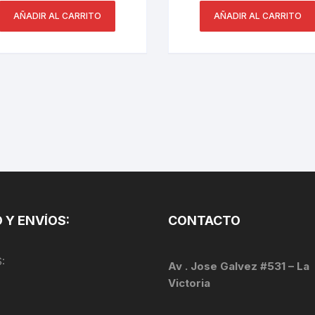
AÑADIR AL CARRITO
AÑADIR AL CARRITO
 Y ENVÍOS:
CONTACTO
:
Av . Jose Galvez #531 – La
Victoria