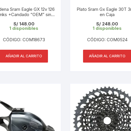
CINTA TUBELES
OTROS
KIT DE PURGADO
ena Sram Eagle GX 12v 126
Plato Sram Gx Eagle 30T
inks +Candado “OEM” sin
CUADROS
en Caja
PARCHES
Caja Original
KIT REPARADOR TUBE
S/
148.00
S/
248.00
1 disponibles
1 disponibles
DESCARRILADOR
PORTABOTELLAS
LLAVE DE NIPLES
CÓDIGO: COM18673
CÓDIGO: COM0524
DESVIADOR
PORTACELULAR
MEDIDOR DE CADENA
DIRECCIÓN / TASAS
AÑADIR AL CARRITO
AÑADIR AL CARRITO
PORTAHERRAMIENTAS
OTROS
DISCO DE FRENO
PROTECTOR DE BIELA
SOPORTE DE
MANTENIMIENTO
FRENOS
PROTECTOR DE CUADRO
TRONCHACADENA
GRIPS / PUÑOS
PROTECTOR DE FRENO
GUIACADENA
TAPABARROS
HORQUILLA
TIMBRE