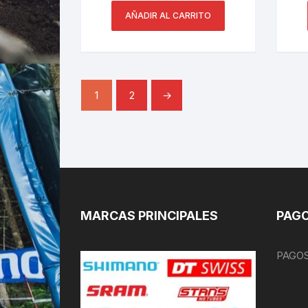
AÑADIR AL CARRITO
1
2
→
MARCAS PRINCIPALES
PAGO
PAGOS