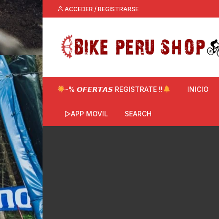
Saltar
ACCEDER / REGISTRARSE
al
contenido
-% 𝙊𝙁𝙀𝙍𝙏𝘼𝙎 REGISTRATE !!
INICIO
▷APP MOVIL
SEARCH