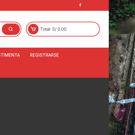
Total:
S/
0.00
STIMENTA
REGISTRARSE
E
LCETINES
BERTORES DE
PATILLAS
ANTAS
NJUNTO DE JERSEY
OM
RTAVIENTOS
LINA
LOTES