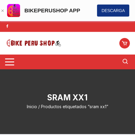
BIKEPERUSHOP APP
DESCARGA
Saltar
al
contenido
SRAM XX1
Inicio
/ Productos etiquetados “sram xx1”