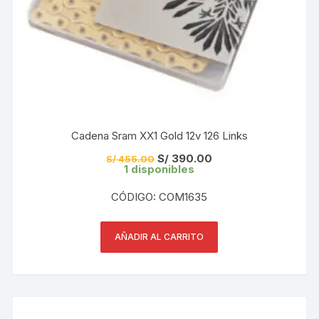
Cadena Sram XX1 Gold 12v 126 Links
El
El
S/
390.00
S/
455.00
precio
precio
1 disponibles
original
actual
era:
es:
CÓDIGO: COM1635
S/ 455.00.
S/ 390.00.
AÑADIR AL CARRITO