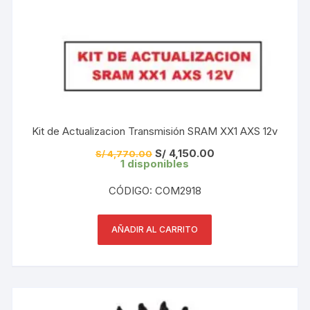
Kit de Actualizacion Transmisión SRAM XX1 AXS 12v
El
El
S/
4,150.00
S/
4,770.00
precio
precio
1 disponibles
original
actual
era:
es:
CÓDIGO: COM2918
S/ 4,770.00.
S/ 4,150.00.
AÑADIR AL CARRITO