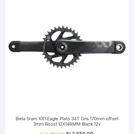
Biela Sram XX1 Eagle Plato 34T Gris 170mm offset
3mm Boost 12X148MM Black 12v
El
El
S/
2,550.00
S/
2,890.00