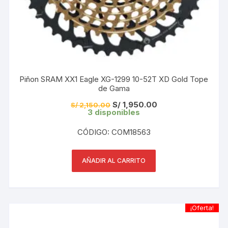
Piñon SRAM XX1 Eagle XG-1299 10-52T XD Gold Tope
de Gama
El
El
S/
1,950.00
S/
2,150.00
precio
precio
3 disponibles
original
actual
era:
es:
CÓDIGO: COM18563
S/ 2,150.00.
S/ 1,950.00.
AÑADIR AL CARRITO
¡Oferta!