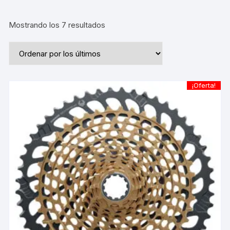
Ordenado
Mostrando los 7 resultados
por
los
últimos
¡Oferta!