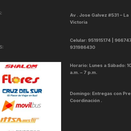
KIT DE TRANSMISIÓN
TORNILLOS
:
Av . Jose Galvez #531 – La
Victoria
LÍQUIDO DE FRENO
VELOCIMETROS
LIQUIDO SELLANTES
Celular: 951915174 | 96674
S:
931986430
LLANTAS
Horario: Lunes a Sábado: 1
LUBRICANTE DE CADENA
a.m. – 7 p.m.
MANILLAR / TIMÓN
Domingo: Entregas con Pre
MASAS
Coordinación .
OTROS
PASTILLAS