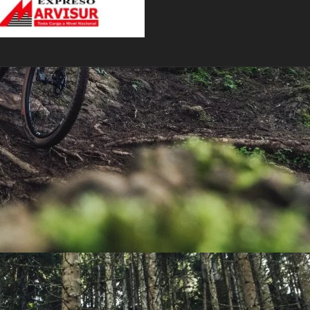
PEDALES
PIÑON
PLATOS
POTENCIA/CODO
RADIOS
ROLDANAS
SHIFTER
SILLINES
TIJA/TUBO DE ASIENTO