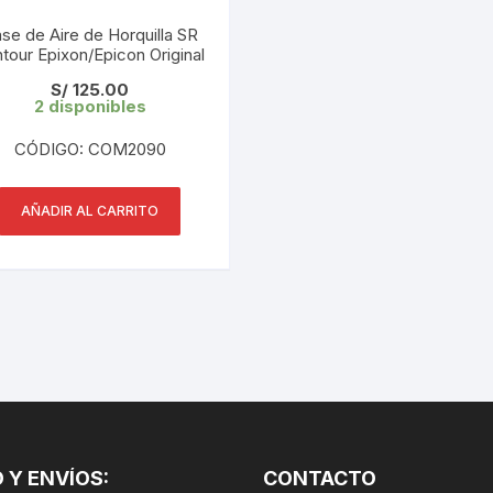
CINTA TUBELES
OTROS
KIT DE PURGADO
se de Aire de Horquilla SR
tour Epixon/Epicon Original
CUADROS
PARCHES
KIT REPARADOR TUBE
S/
125.00
2 disponibles
DESCARRILADOR
PORTABOTELLAS
LLAVE DE NIPLES
CÓDIGO: COM2090
DESVIADOR
PORTACELULAR
MEDIDOR DE CADENA
DIRECCIÓN / TASAS
AÑADIR AL CARRITO
PORTAHERRAMIENTAS
OTROS
DISCO DE FRENO
PROTECTOR DE BIELA
SOPORTE DE
MANTENIMIENTO
FRENOS
PROTECTOR DE CUADRO
TRONCHACADENA
GRIPS / PUÑOS
PROTECTOR DE FRENO
GUIACADENA
TAPABARROS
 Y ENVÍOS:
HORQUILLA
CONTACTO
TIMBRE