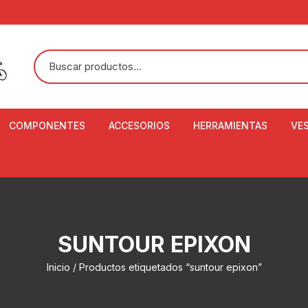
COMPONENTES
ACCESORIOS
HERRAMIENTAS
VE
ACEITE DE SUSPENSIÓN Y
BANDANAS
ALICATE CORTACABL
CA
SHOX
BOTELLAS
BALANZA DIGITAL
CO
ADAPTADOR DE DISCO
ZA
CADENA DE SEGURIDAD
DESMONTABLE DE LL
SUNTOUR EPIXON
AJUSTE DE TIJAS
CO
CASCOS
EXTRACTOR DE BOT
Inicio
/ Productos etiquetados “suntour epixon”
BOTTOM BRACKET
BRACKET
CO
CINTA DE MANILLAR
AROS
EXTRACTOR DE CATA
CU