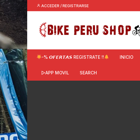
Saltar
ACCEDER / REGISTRARSE
al
contenido
-% 𝙊𝙁𝙀𝙍𝙏𝘼𝙎 REGISTRATE !!
INICIO
▷APP MOVIL
SEARCH