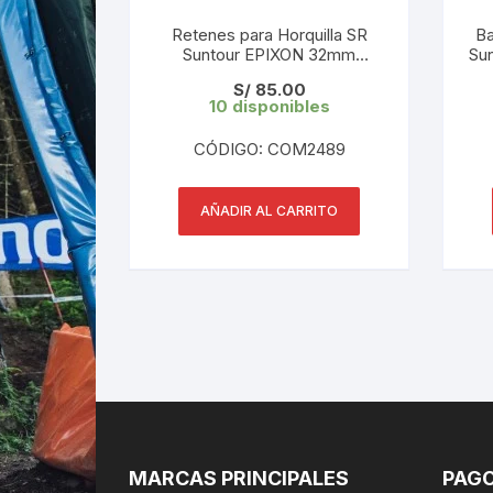
Retenes para Horquilla SR
Ba
Suntour EPIXON 32mm
Sun
FAA169-40 ( 1 Par) Original
S/
85.00
10 disponibles
CÓDIGO: COM2489
AÑADIR AL CARRITO
MARCAS PRINCIPALES
PAGO