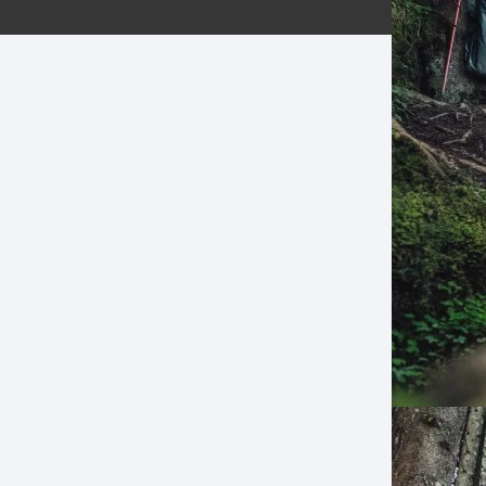
ERNERAS
PATILLAS MTB Y RUTA
NG
L
N
S