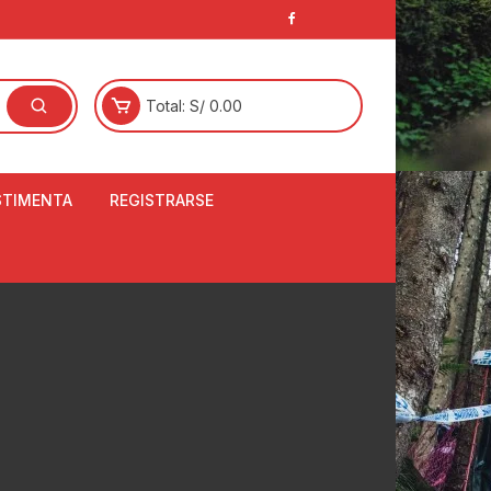
Total:
S/
0.00
STIMENTA
REGISTRARSE
E
LCETINES
BERTORES DE
PATILLAS
ANTAS
NJUNTO DE JERSEY
OM
RTAVIENTOS
LINA
LOTES