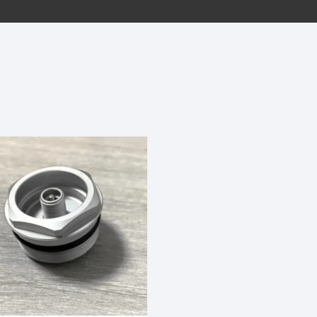
EQUIPOS GPS
ASIENTOS / SILLINES
EXTRACTOR DE EJE
PI
SELLADO
GORRAS ANTISUDOR
BIELAS
ZA
EXTRACTOR DE MISSI
GUANTES
LINK
TOPES Y TERMINALES
INFLADORES
EXTRACTOR DE PEDA
CABLES Y FUNDAS
LENTES
EXTRACTOR DE PIÑO
CADENA
LIMPIACADENA
EXTRACTOR DE TASA
CALAS
LUCES
GRASA
CÁMARAS
MANGAS
JUEGO DE ALLEN
CANDADO DE CADENA
/MISSINGLINK
MEDIDOR DE PRESIÓN
KIT DE LIMPIEZA