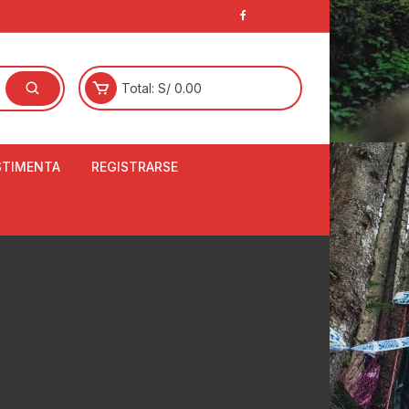
Total:
S/
0.00
STIMENTA
REGISTRARSE
E
LCETINES
BERTORES DE
PATILLAS
ANTAS
NJUNTO DE JERSEY
OM
RTAVIENTOS
LINA
LOTES