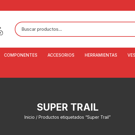
COMPONENTES
ACCESORIOS
HERRAMIENTAS
VE
ACEITE DE SUSPENSIÓN Y
BANDANAS
ALICATE CORTACABL
CA
SHOX
BOTELLAS
BALANZA DIGITAL
CO
ADAPTADOR DE DISCO
ZA
CADENA DE SEGURIDAD
DESMONTABLE DE LL
SUPER TRAIL
AJUSTE DE TIJAS
CO
CASCOS
EXTRACTOR DE BOT
Inicio
/ Productos etiquetados “Super Trail”
BOTTOM BRACKET
BRACKET
CO
CINTA DE MANILLAR
AROS
EXTRACTOR DE CATA
CU