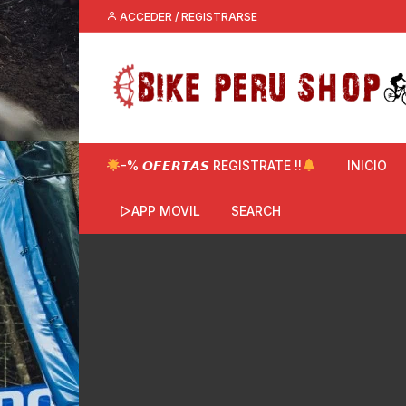
Saltar
ACCEDER / REGISTRARSE
al
contenido
-% 𝙊𝙁𝙀𝙍𝙏𝘼𝙎 REGISTRATE !!
INICIO
▷APP MOVIL
SEARCH