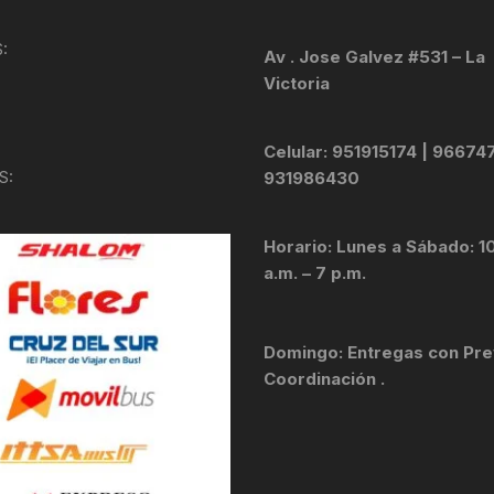
KIT DE TRANSMISIÓN
TORNILLOS
:
Av . Jose Galvez #531 – La
Victoria
LÍQUIDO DE FRENO
VELOCIMETROS
LIQUIDO SELLANTES
Celular: 951915174 | 96674
S:
931986430
LLANTAS
Horario: Lunes a Sábado: 1
LUBRICANTE DE CADENA
a.m. – 7 p.m.
MANILLAR / TIMÓN
Domingo: Entregas con Pre
MASAS
Coordinación .
OTROS
PASTILLAS