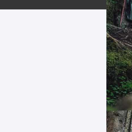
ERNERAS
PATILLAS MTB Y RUTA
NG
L
N
S