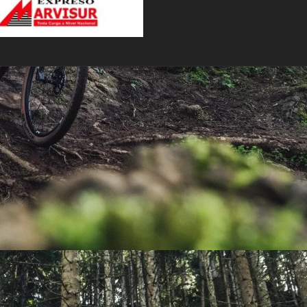
PEDALES
PIÑON
PLATOS
POTENCIA/CODO
RADIOS
ROLDANAS
SHIFTER
SILLINES
TIJA/TUBO DE ASIENTO