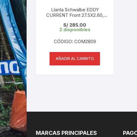
Llanta Schwalbe EDDY
CURRENT Front 27.5X2.60,
Evo, Super Trail, TLE 65-584
S/
285.00
B/B-SK HS496 Addix Soft
2 disponibles
67EPI B Negro
CÓDIGO: COM2809
AÑADIR AL CARRITO
MARCAS PRINCIPALES
PAGO