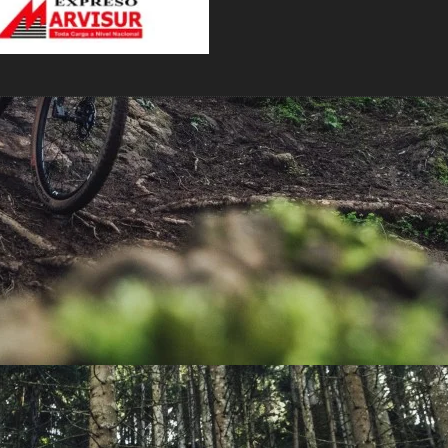
PEDALES
PIÑON
PLATOS
POTENCIA/CODO
RADIOS
ROLDANAS
SHIFTER
SILLINES
TIJA/TUBO DE ASIENTO