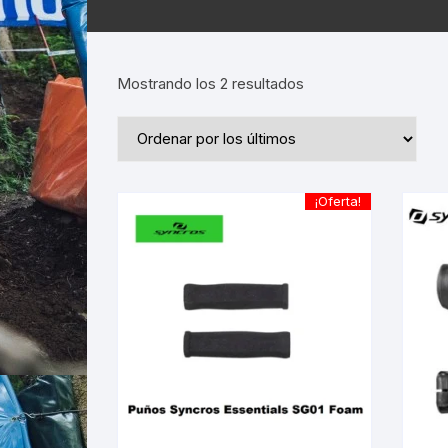
Ordenado
Mostrando los 2 resultados
por
los
últimos
¡Oferta!