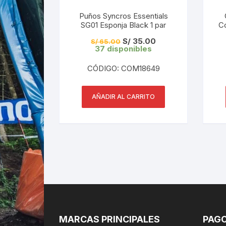
Puños Syncros Essentials
SG01 Esponja Black 1 par
C
El
El
S/
35.00
S/
65.00
precio
precio
37 disponibles
original
actual
era:
es:
CÓDIGO: COM18649
S/ 65.00.
S/ 35.00.
AÑADIR AL CARRITO
MARCAS PRINCIPALES
PAGO