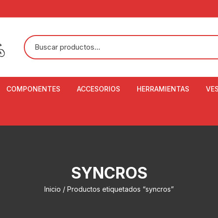
COMPONENTES
ACCESORIOS
HERRAMIENTAS
VE
ACEITE DE SUSPENSIÓN Y
BANDANAS
ALICATE CORTACABL
CA
SHOX
BOTELLAS
BALANZA DIGITAL
CO
ADAPTADOR DE DISCO
ZA
CADENA DE SEGURIDAD
DESMONTABLE DE LL
SYNCROS
AJUSTE DE TIJAS
CO
CASCOS
EXTRACTOR DE BOT
Inicio
/ Productos etiquetados “syncros”
BOTTOM BRACKET
BRACKET
CO
CINTA DE MANILLAR
AROS
EXTRACTOR DE CATA
CU