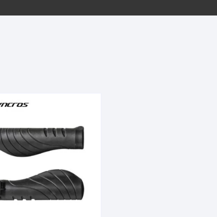
EQUIPOS GPS
ASIENTOS / SILLINES
EXTRACTOR DE EJE
PI
SELLADO
GORRAS ANTISUDOR
BIELAS
ZA
EXTRACTOR DE MISSI
GUANTES
LINK
TOPES Y TERMINALES
INFLADORES
EXTRACTOR DE PEDA
CABLES Y FUNDAS
LENTES
EXTRACTOR DE PIÑO
CADENA
LIMPIACADENA
EXTRACTOR DE TASA
CALAS
LUCES
GRASA
CÁMARAS
MANGAS
JUEGO DE ALLEN
CANDADO DE CADENA
/MISSINGLINK
MEDIDOR DE PRESIÓN
KIT DE LIMPIEZA