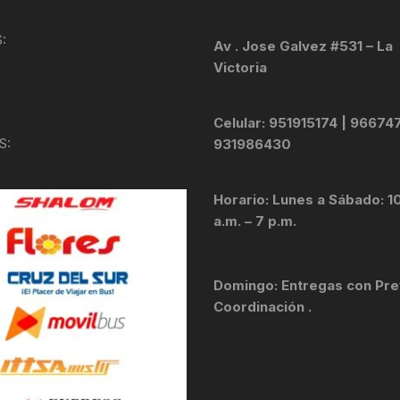
KIT DE TRANSMISIÓN
TORNILLOS
:
Av . Jose Galvez #531 – La
Victoria
LÍQUIDO DE FRENO
VELOCIMETROS
LIQUIDO SELLANTES
Celular: 951915174 | 96674
S:
931986430
LLANTAS
Horario: Lunes a Sábado: 1
LUBRICANTE DE CADENA
a.m. – 7 p.m.
MANILLAR / TIMÓN
Domingo: Entregas con Pre
MASAS
Coordinación .
OTROS
PASTILLAS