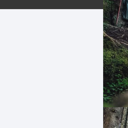
ERNERAS
PATILLAS MTB Y RUTA
NG
L
N
S