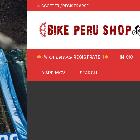
Saltar
ACCEDER / REGISTRARSE
al
contenido
-% 𝙊𝙁𝙀𝙍𝙏𝘼𝙎 REGISTRATE !!
INICIO
▷APP MOVIL
SEARCH