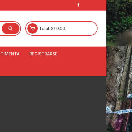
Total:
S/
0.00
STIMENTA
REGISTRARSE
E
LCETINES
BERTORES DE
PATILLAS
ANTAS
NJUNTO DE JERSEY
OM
RTAVIENTOS
LINA
LOTES