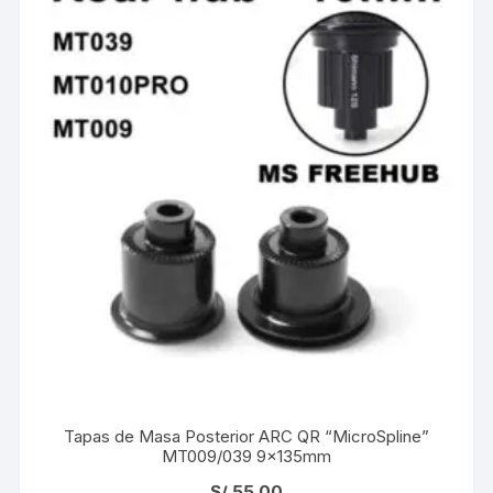
Tapas de Masa Posterior ARC QR “MicroSpline”
MT009/039 9×135mm
S/
55.00