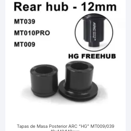
Tapas de Masa Posterior ARC “HG” MT009/039