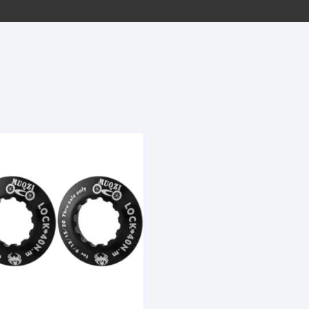
EQUIPOS GPS
ASIENTOS / SILLINES
EXTRACTOR DE EJE
PI
SELLADO
GORRAS ANTISUDOR
BIELAS
ZA
EXTRACTOR DE MISSI
GUANTES
LINK
TOPES Y TERMINALES
INFLADORES
EXTRACTOR DE PEDA
CABLES Y FUNDAS
LENTES
EXTRACTOR DE PIÑO
CADENA
LIMPIACADENA
EXTRACTOR DE TASA
CALAS
LUCES
GRASA
CÁMARAS
MANGAS
JUEGO DE ALLEN
CANDADO DE CADENA
/MISSINGLINK
MEDIDOR DE PRESIÓN
KIT DE LIMPIEZA