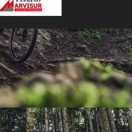
PEDALES
PIÑON
PLATOS
POTENCIA/CODO
RADIOS
ROLDANAS
SHIFTER
SILLINES
TIJA/TUBO DE ASIENTO