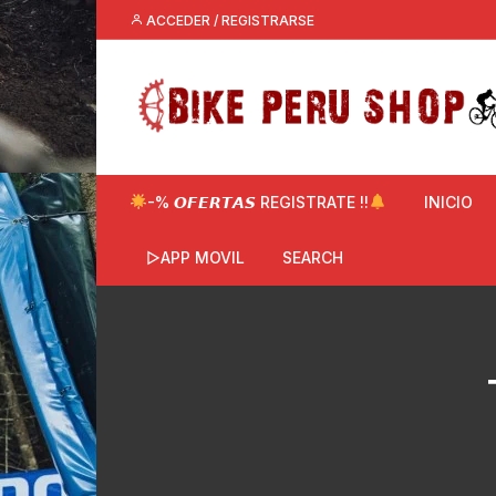
Saltar
ACCEDER / REGISTRARSE
al
contenido
-% 𝙊𝙁𝙀𝙍𝙏𝘼𝙎 REGISTRATE !!
INICIO
▷APP MOVIL
SEARCH