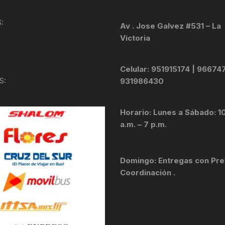
KIT DE TRANSMISIÓN
TORNILLOS
:
Av . Jose Galvez #531 – La
Victoria
LÍQUIDO DE FRENO
VELOCIMETROS
LIQUIDO SELLANTES
Celular: 951915174 | 96674
S:
931986430
LLANTAS
Horario: Lunes a Sábado: 1
LUBRICANTE DE CADENA
a.m. – 7 p.m.
MANILLAR / TIMÓN
Domingo: Entregas con Pre
MASAS
Coordinación .
OTROS
PASTILLAS