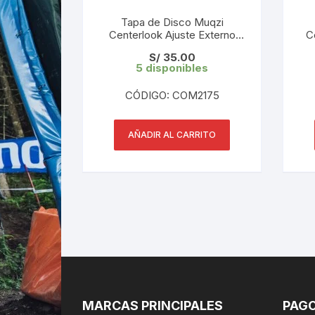
Tapa de Disco Muqzi
Centerlook Ajuste Externo
C
Negro o Rojo (1 Tapa)
S/
35.00
5 disponibles
CÓDIGO: COM2175
AÑADIR AL CARRITO
MARCAS PRINCIPALES
PAGO