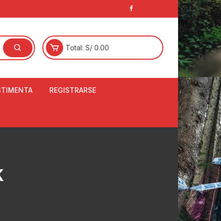
Total:
S/
0.00
STIMENTA
REGISTRARSE
E
LCETINES
BERTORES DE
PATILLAS
ANTAS
K
NJUNTO DE JERSEY
OM
RTAVIENTOS
LINA
LOTES