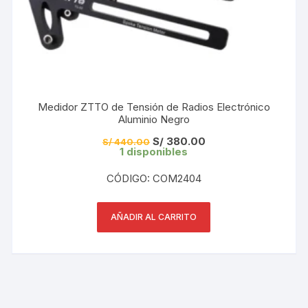
Medidor ZTTO de Tensión de Radios Electrónico
Aluminio Negro
El
El
S/
380.00
S/
440.00
precio
precio
1 disponibles
original
actual
era:
es:
CÓDIGO: COM2404
S/ 440.00.
S/ 380.00.
AÑADIR AL CARRITO