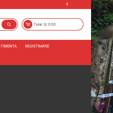
Total:
S/
0.00
STIMENTA
REGISTRARSE
E
LCETINES
BERTORES DE
PATILLAS
ANTAS
NJUNTO DE JERSEY
OM
RTAVIENTOS
LINA
LOTES