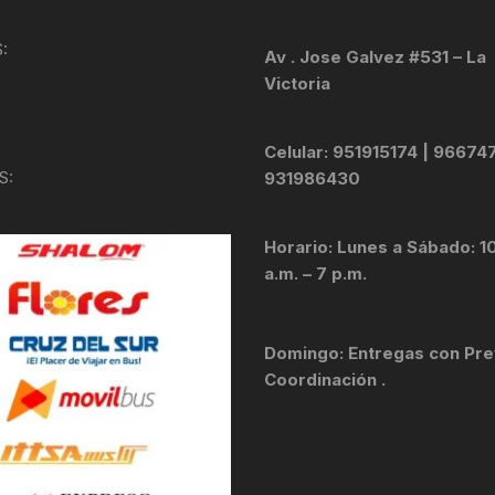
KIT DE TRANSMISIÓN
TORNILLOS
:
Av . Jose Galvez #531 – La
Victoria
LÍQUIDO DE FRENO
VELOCIMETROS
LIQUIDO SELLANTES
Celular: 951915174 | 96674
S:
931986430
LLANTAS
Horario: Lunes a Sábado: 1
LUBRICANTE DE CADENA
a.m. – 7 p.m.
MANILLAR / TIMÓN
Domingo: Entregas con Pre
MASAS
Coordinación .
OTROS
PASTILLAS