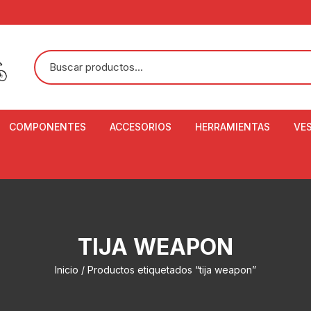
COMPONENTES
ACCESORIOS
HERRAMIENTAS
VE
ACEITE DE SUSPENSIÓN Y
BANDANAS
ALICATE CORTACABL
CA
SHOX
BOTELLAS
BALANZA DIGITAL
CO
ADAPTADOR DE DISCO
ZA
CADENA DE SEGURIDAD
DESMONTABLE DE LL
TIJA WEAPON
AJUSTE DE TIJAS
CO
CASCOS
EXTRACTOR DE BOT
Inicio
/ Productos etiquetados “tija weapon”
BOTTOM BRACKET
BRACKET
CO
CINTA DE MANILLAR
AROS
EXTRACTOR DE CATA
CU