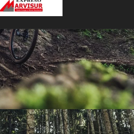
PEDALES
PIÑON
PLATOS
POTENCIA/CODO
RADIOS
ROLDANAS
SHIFTER
SILLINES
TIJA/TUBO DE ASIENTO