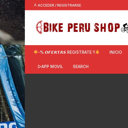
Saltar
ACCEDER / REGISTRARSE
al
contenido
-% 𝙊𝙁𝙀𝙍𝙏𝘼𝙎 REGISTRATE !!
INICIO
▷APP MOVIL
SEARCH