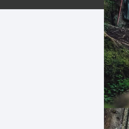
ERNERAS
PATILLAS MTB Y RUTA
NG
L
N
S