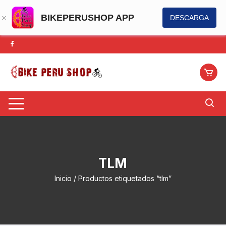
BIKEPERUSHOP APP
DESCARGA
Saltar
al
contenido
TLM
Inicio
/ Productos etiquetados “tlm”