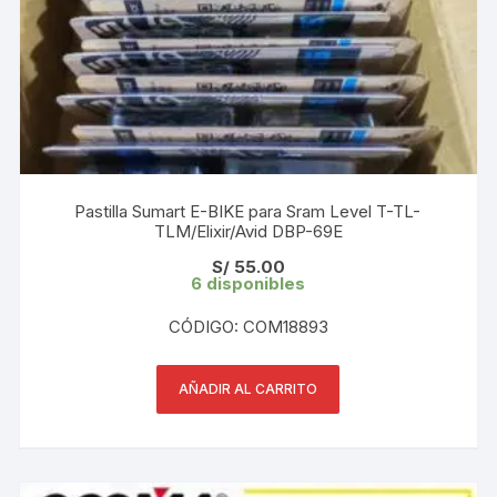
Pastilla Sumart E-BIKE para Sram Level T-TL-
TLM/Elixir/Avid DBP-69E
S/
55.00
6 disponibles
CÓDIGO: COM18893
AÑADIR AL CARRITO