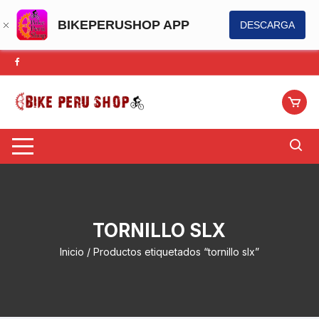
BIKEPERUSHOP APP
DESCARGA
Saltar
al
contenido
TORNILLO SLX
Inicio
/ Productos etiquetados “tornillo slx”