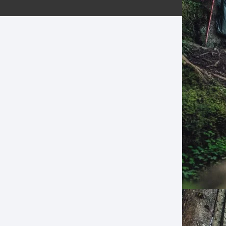
ERNERAS
PATILLAS MTB Y RUTA
NG
L
N
S