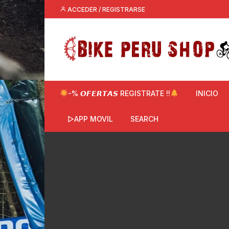
Saltar
ACCEDER / REGISTRARSE
al
contenido
-% 𝙊𝙁𝙀𝙍𝙏𝘼𝙎 REGISTRATE !!
INICIO
▷APP MOVIL
SEARCH