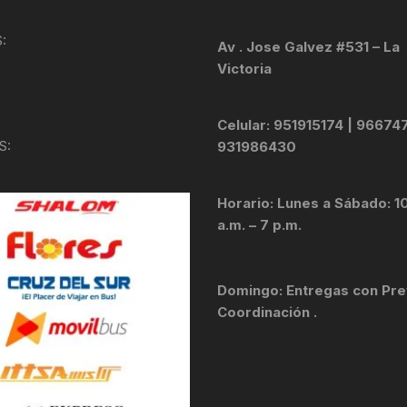
KIT DE TRANSMISIÓN
TORNILLOS
:
Av . Jose Galvez #531 – La
Victoria
LÍQUIDO DE FRENO
VELOCIMETROS
LIQUIDO SELLANTES
Celular: 951915174 | 96674
S:
931986430
LLANTAS
Horario: Lunes a Sábado: 1
LUBRICANTE DE CADENA
a.m. – 7 p.m.
MANILLAR / TIMÓN
Domingo: Entregas con Pre
MASAS
Coordinación .
OTROS
PASTILLAS