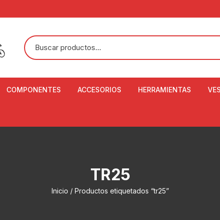
COMPONENTES
ACCESORIOS
HERRAMIENTAS
VE
ACEITE DE SUSPENSIÓN Y
BANDANAS
ALICATE CORTACABL
CA
SHOX
BOTELLAS
BALANZA DIGITAL
CO
ADAPTADOR DE DISCO
ZA
CADENA DE SEGURIDAD
DESMONTABLE DE LL
TR25
AJUSTE DE TIJAS
CO
CASCOS
EXTRACTOR DE BOT
Inicio
/ Productos etiquetados “tr25”
BOTTOM BRACKET
BRACKET
CO
CINTA DE MANILLAR
AROS
EXTRACTOR DE CATA
CU