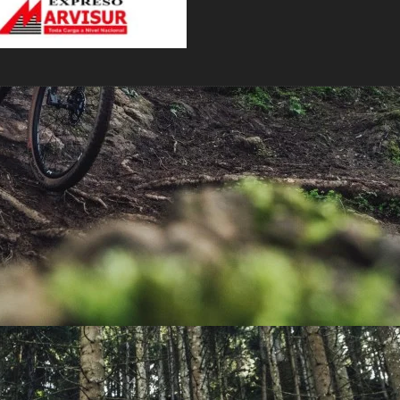
PEDALES
PIÑON
PLATOS
POTENCIA/CODO
RADIOS
ROLDANAS
SHIFTER
SILLINES
TIJA/TUBO DE ASIENTO