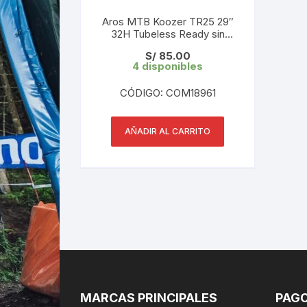
Aros MTB Koozer TR25 29″
32H Tubeless Ready sin
remache 1 UND
S/
85.00
4 disponibles
CÓDIGO: COM18961
AÑADIR AL CARRITO
MARCAS PRINCIPALES
PAGO