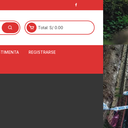
Total:
S/
0.00
STIMENTA
REGISTRARSE
E
LCETINES
BERTORES DE
PATILLAS
ANTAS
NJUNTO DE JERSEY
OM
RTAVIENTOS
LINA
LOTES