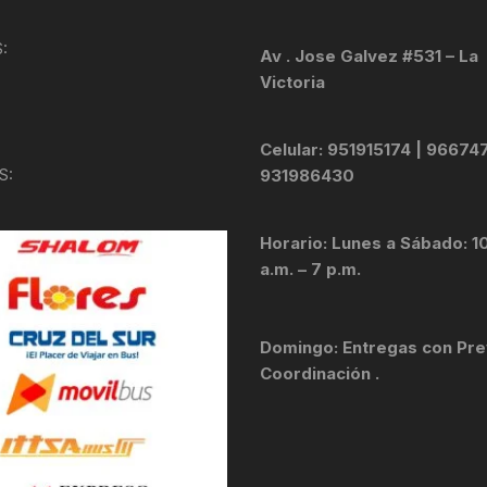
KIT DE TRANSMISIÓN
TORNILLOS
:
Av . Jose Galvez #531 – La
Victoria
LÍQUIDO DE FRENO
VELOCIMETROS
LIQUIDO SELLANTES
Celular: 951915174 | 96674
S:
931986430
LLANTAS
Horario: Lunes a Sábado: 1
LUBRICANTE DE CADENA
a.m. – 7 p.m.
MANILLAR / TIMÓN
Domingo: Entregas con Pre
MASAS
Coordinación .
OTROS
PASTILLAS