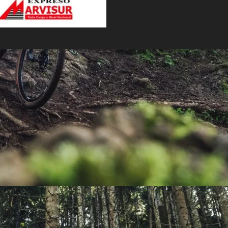
PEDALES
PIÑON
PLATOS
POTENCIA/CODO
RADIOS
ROLDANAS
SHIFTER
SILLINES
TIJA/TUBO DE ASIENTO