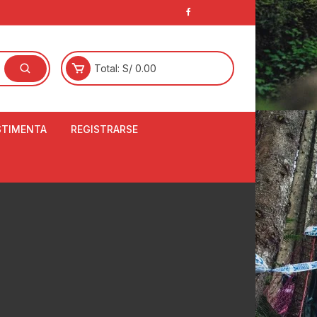
Total:
S/
0.00
STIMENTA
REGISTRARSE
E
LCETINES
BERTORES DE
PATILLAS
ANTAS
NJUNTO DE JERSEY
OM
RTAVIENTOS
LINA
LOTES