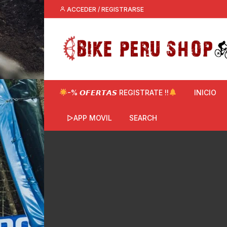
Saltar
ACCEDER / REGISTRARSE
al
contenido
-% 𝙊𝙁𝙀𝙍𝙏𝘼𝙎 REGISTRATE !!
INICIO
▷APP MOVIL
SEARCH