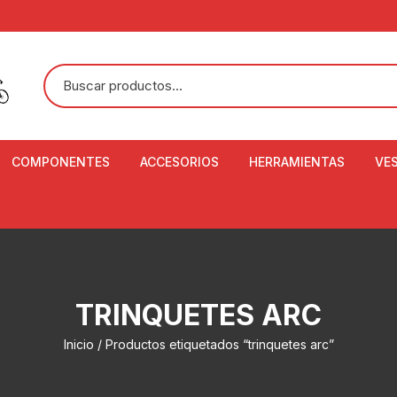
COMPONENTES
ACCESORIOS
HERRAMIENTAS
VE
ACEITE DE SUSPENSIÓN Y
BANDANAS
ALICATE CORTACABL
CA
SHOX
BOTELLAS
BALANZA DIGITAL
CO
ADAPTADOR DE DISCO
ZA
CADENA DE SEGURIDAD
DESMONTABLE DE LL
TRINQUETES ARC
AJUSTE DE TIJAS
CO
CASCOS
EXTRACTOR DE BOT
Inicio
/ Productos etiquetados “trinquetes arc”
BOTTOM BRACKET
BRACKET
CO
CINTA DE MANILLAR
AROS
EXTRACTOR DE CATA
CU