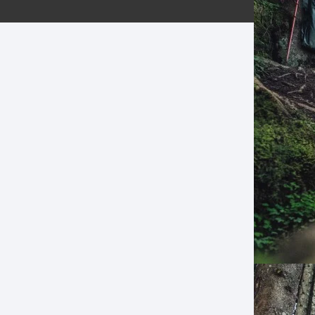
ERNERAS
PATILLAS MTB Y RUTA
NG
L
N
S