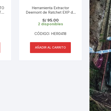
TTO
Herramienta Extractor
T
Deemont de Ratchet EXP de
Mazas DT SWISS
LES
S/
95.00
350/240/180s
2 disponibles
CÓDIGO: HER0418
AÑADIR AL CARRITO