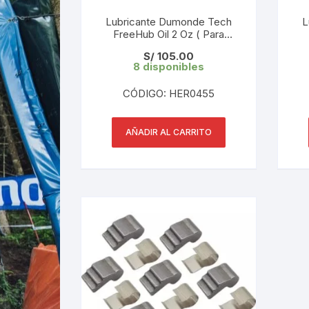
Lubricante Dumonde Tech
L
FreeHub Oil 2 Oz ( Para
Trinquetes)
S/
105.00
8 disponibles
CÓDIGO: HER0455
AÑADIR AL CARRITO