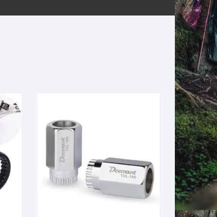
ERNERAS
PATILLAS MTB Y RUTA
NG
L
N
S