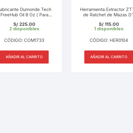
CINTA TUBELES
OTROS
KIT DE PURGADO
ubricante Dumonde Tech
Herramienta Extractor Z
FreeHub Oil 8 Oz ( Para
CUADROS
de Ratchet de Mazas D
PARCHES
Trinquetes)
SWISS 370/350/240s
KIT REPARADOR TUBE
S/
225.00
S/
115.00
2 disponibles
1 disponibles
DESCARRILADOR
PORTABOTELLAS
LLAVE DE NIPLES
CÓDIGO: COM1733
CÓDIGO: HER0104
DESVIADOR
PORTACELULAR
MEDIDOR DE CADENA
DIRECCIÓN / TASAS
AÑADIR AL CARRITO
AÑADIR AL CARRITO
PORTAHERRAMIENTAS
OTROS
DISCO DE FRENO
PROTECTOR DE BIELA
SOPORTE DE
MANTENIMIENTO
FRENOS
PROTECTOR DE CUADRO
TRONCHACADENA
GRIPS / PUÑOS
PROTECTOR DE FRENO
GUIACADENA
TAPABARROS
HORQUILLA
TIMBRE