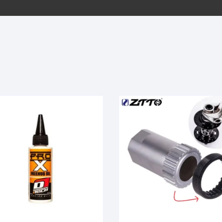
EQUIPOS GPS
ASIENTOS / SILLINES
EXTRACTOR DE EJE
PI
SELLADO
GORRAS ANTISUDOR
BIELAS
ZA
EXTRACTOR DE MISSI
GUANTES
LINK
TOPES Y TERMINALES
INFLADORES
EXTRACTOR DE PEDA
CABLES Y FUNDAS
LENTES
EXTRACTOR DE PIÑO
CADENA
LIMPIACADENA
EXTRACTOR DE TASA
CALAS
LUCES
GRASA
CÁMARAS
MANGAS
JUEGO DE ALLEN
CANDADO DE CADENA
/MISSINGLINK
MEDIDOR DE PRESIÓN
KIT DE LIMPIEZA