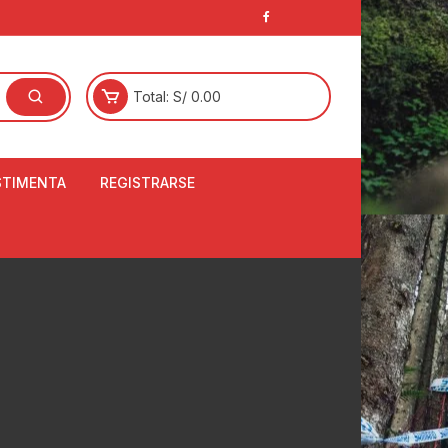
Total:
S/
0.00
STIMENTA
REGISTRARSE
E
LCETINES
BERTORES DE
PATILLAS
ANTAS
NJUNTO DE JERSEY
OM
RTAVIENTOS
LINA
LOTES