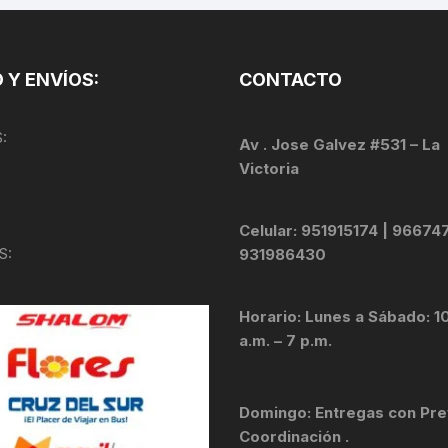
PEDALES
PIÑON
 Y ENVÍOS:
CONTACTO
PLATOS
:
Av . Jose Galvez #531 – La
POTENCIA/CODO
Victoria
RADIOS
Celular: 951915174 | 96674
S:
931986430
ROLDANAS
SHIFTER
Horario: Lunes a Sábado: 1
a.m. – 7 p.m.
SILLINES
TIJA/TUBO DE ASIENTO
Domingo: Entregas con Pre
Coordinación .