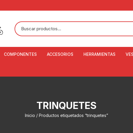
COMPONENTES
ACCESORIOS
HERRAMIENTAS
VE
ACEITE DE SUSPENSIÓN Y
BANDANAS
ALICATE CORTACABL
CA
SHOX
BOTELLAS
BALANZA DIGITAL
CO
ADAPTADOR DE DISCO
ZA
CADENA DE SEGURIDAD
DESMONTABLE DE LL
TRINQUETES
AJUSTE DE TIJAS
CO
CASCOS
EXTRACTOR DE BOT
Inicio
/ Productos etiquetados “trinquetes”
BOTTOM BRACKET
BRACKET
CO
CINTA DE MANILLAR
AROS
EXTRACTOR DE CATA
CU