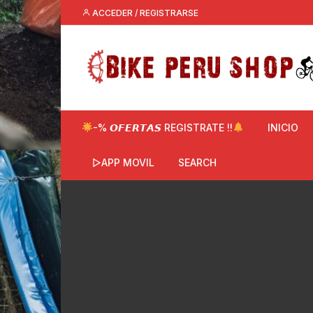
Saltar
ACCEDER / REGISTRARSE
al
contenido
-% 𝙊𝙁𝙀𝙍𝙏𝘼𝙎 REGISTRATE !!
INICIO
▷APP MOVIL
SEARCH