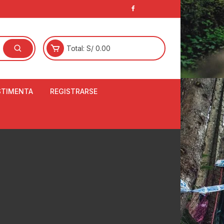
Total:
S/
0.00
STIMENTA
REGISTRARSE
E
LCETINES
BERTORES DE
PATILLAS
ANTAS
NJUNTO DE JERSEY
OM
RTAVIENTOS
LINA
LOTES