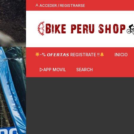
Saltar
ACCEDER / REGISTRARSE
al
contenido
-% 𝙊𝙁𝙀𝙍𝙏𝘼𝙎 REGISTRATE !!
INICIO
▷APP MOVIL
SEARCH