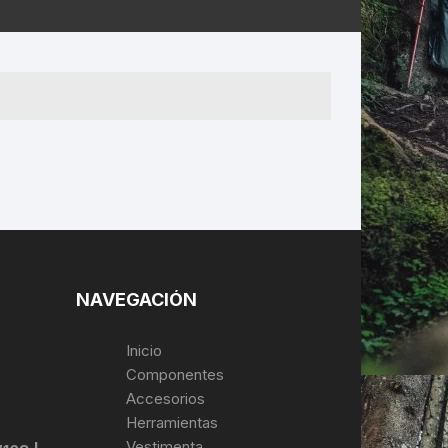
ERNERAS
PATILLAS MTB Y RUTA
NG
L
N
S
NAVEGACIÓN
Inicio
Componentes
Accesorios
Herramientas
Vestimenta