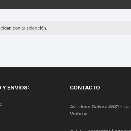
EQUIPOS GPS
ASIENTOS / SILLINES
EXTRACTOR DE EJE
PI
SELLADO
GORRAS ANTISUDOR
BIELAS
ZA
cidan con tu selección.
EXTRACTOR DE MISSI
GUANTES
LINK
TOPES Y TERMINALES
INFLADORES
EXTRACTOR DE PEDA
CABLES Y FUNDAS
LENTES
EXTRACTOR DE PIÑO
CADENA
LIMPIACADENA
EXTRACTOR DE TASA
CALAS
 Y ENVÍOS:
CONTACTO
LUCES
GRASA
CÁMARAS
:
MANGAS
Av . Jose Galvez #531 – La
JUEGO DE ALLEN
CANDADO DE CADENA
Victoria
/MISSINGLINK
MEDIDOR DE PRESIÓN
KIT DE LIMPIEZA