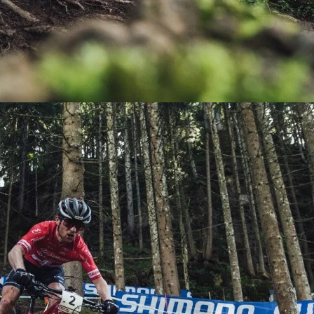
KIT DE TRANSMISIÓN
TORNILLOS
LÍQUIDO DE FRENO
VELOCIMETROS
LIQUIDO SELLANTES
LLANTAS
LUBRICANTE DE CADENA
MANILLAR / TIMÓN
MASAS
OTROS
PASTILLAS