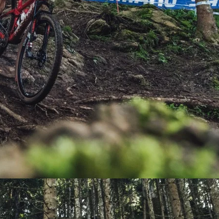
PEDALES
PIÑON
PLATOS
POTENCIA/CODO
RADIOS
ROLDANAS
SHIFTER
SILLINES
TIJA/TUBO DE ASIENTO