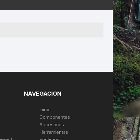
ERNERAS
PATILLAS MTB Y RUTA
NG
L
N
S
NAVEGACIÓN
Inicio
Componentes
Accesorios
Herramientas
Vestimenta