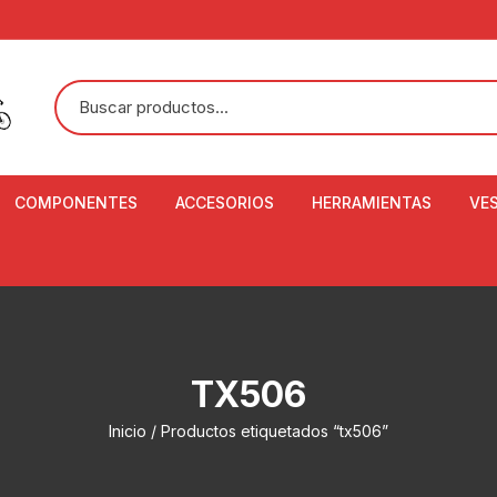
COMPONENTES
ACCESORIOS
HERRAMIENTAS
VE
ACEITE DE SUSPENSIÓN Y
BANDANAS
ALICATE CORTACABL
CA
SHOX
BOTELLAS
BALANZA DIGITAL
CO
ADAPTADOR DE DISCO
ZA
CADENA DE SEGURIDAD
DESMONTABLE DE LL
TX506
AJUSTE DE TIJAS
CO
CASCOS
EXTRACTOR DE BOT
Inicio
/ Productos etiquetados “tx506”
BOTTOM BRACKET
BRACKET
CO
CINTA DE MANILLAR
AROS
EXTRACTOR DE CATA
CU