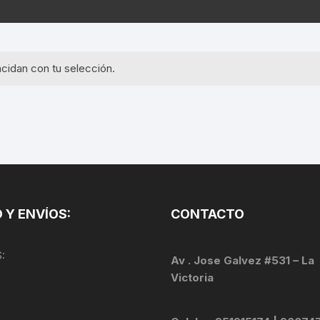
EQUIPOS GPS
ASIENTOS / SILLINES
EXTRACTOR DE EJE
PI
SELLADO
GORRAS ANTISUDOR
BIELAS
ZA
cidan con tu selección.
EXTRACTOR DE MISSI
GUANTES
LINK
TOPES Y TERMINALES
INFLADORES
EXTRACTOR DE PEDA
CABLES Y FUNDAS
LENTES
EXTRACTOR DE PIÑO
CADENA
LIMPIACADENA
EXTRACTOR DE TASA
CALAS
 Y ENVÍOS:
CONTACTO
LUCES
GRASA
CÁMARAS
:
MANGAS
Av . Jose Galvez #531 – La
JUEGO DE ALLEN
CANDADO DE CADENA
Victoria
/MISSINGLINK
MEDIDOR DE PRESIÓN
KIT DE LIMPIEZA