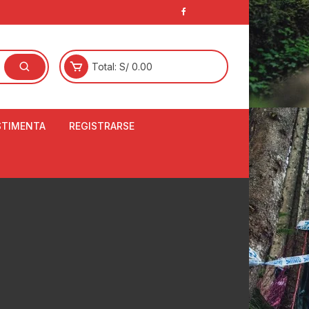
Total:
S/
0.00
STIMENTA
REGISTRARSE
E
LCETINES
BERTORES DE
PATILLAS
ANTAS
NJUNTO DE JERSEY
OM
RTAVIENTOS
LINA
LOTES