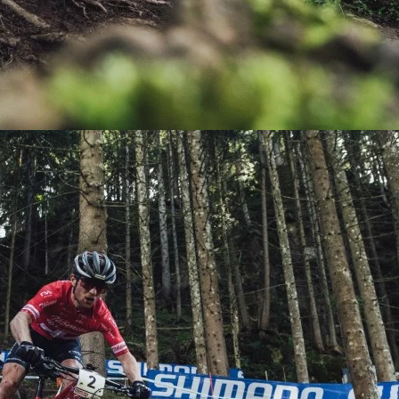
KIT DE TRANSMISIÓN
TORNILLOS
LÍQUIDO DE FRENO
VELOCIMETROS
LIQUIDO SELLANTES
LLANTAS
LUBRICANTE DE CADENA
MANILLAR / TIMÓN
MASAS
OTROS
PASTILLAS