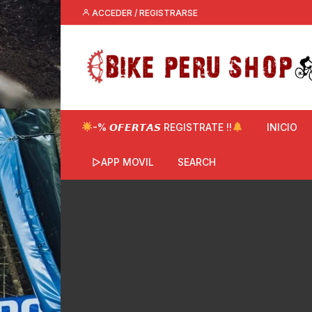
Saltar
ACCEDER / REGISTRARSE
al
contenido
-% 𝙊𝙁𝙀𝙍𝙏𝘼𝙎 REGISTRATE !!
INICIO
▷APP MOVIL
SEARCH