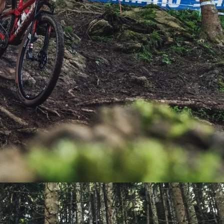
PEDALES
PIÑON
PLATOS
POTENCIA/CODO
RADIOS
ROLDANAS
SHIFTER
SILLINES
TIJA/TUBO DE ASIENTO