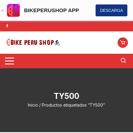
BIKEPERUSHOP APP
DESCARGA
Saltar
al
contenido
TY500
Inicio
/ Productos etiquetados “TY500”