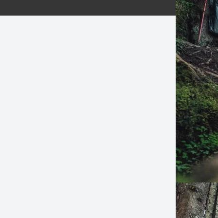
ERNERAS
PATILLAS MTB Y RUTA
NG
L
N
S