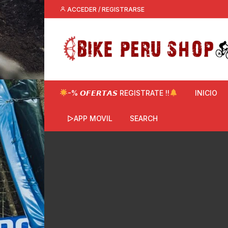
Saltar
ACCEDER / REGISTRARSE
al
contenido
-% 𝙊𝙁𝙀𝙍𝙏𝘼𝙎 REGISTRATE !!
INICIO
▷APP MOVIL
SEARCH