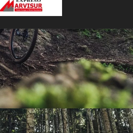
PEDALES
PIÑON
PLATOS
POTENCIA/CODO
RADIOS
ROLDANAS
SHIFTER
SILLINES
TIJA/TUBO DE ASIENTO