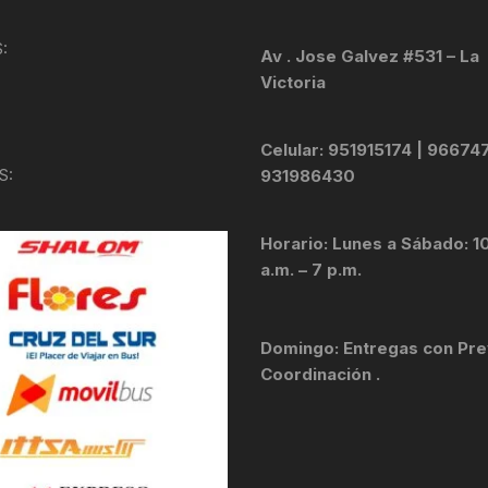
KIT DE TRANSMISIÓN
TORNILLOS
:
Av . Jose Galvez #531 – La
Victoria
LÍQUIDO DE FRENO
VELOCIMETROS
LIQUIDO SELLANTES
Celular: 951915174 | 96674
S:
931986430
LLANTAS
Horario: Lunes a Sábado: 1
LUBRICANTE DE CADENA
a.m. – 7 p.m.
MANILLAR / TIMÓN
Domingo: Entregas con Pre
MASAS
Coordinación .
OTROS
PASTILLAS