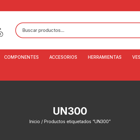
COMPONENTES
ACCESORIOS
HERRAMIENTAS
VE
ACEITE DE SUSPENSIÓN Y
BANDANAS
ALICATE CORTACABL
CA
SHOX
BOTELLAS
BALANZA DIGITAL
CO
ADAPTADOR DE DISCO
ZA
CADENA DE SEGURIDAD
DESMONTABLE DE LL
UN300
AJUSTE DE TIJAS
CO
CASCOS
EXTRACTOR DE BOT
Inicio
/ Productos etiquetados “UN300”
BOTTOM BRACKET
BRACKET
CO
CINTA DE MANILLAR
AROS
EXTRACTOR DE CATA
CU