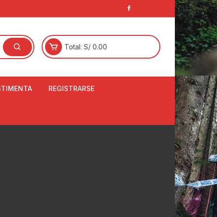
Total:
S/
0.00
STIMENTA
REGISTRARSE
E
LCETINES
BERTORES DE
PATILLAS
ANTAS
NJUNTO DE JERSEY
OM
RTAVIENTOS
LINA
LOTES