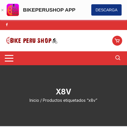
BIKEPERUSHOP APP
DESCARGA
Saltar
al
contenido
X8V
Inicio
/ Productos etiquetados “x8v”