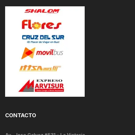
CONTACTO
Av . Jose Galvez #531 – La Victoria