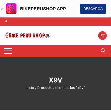
BIKEPERUSHOP APP
DESCARGA
Saltar
al
contenido
X9V
Inicio
/ Productos etiquetados “x9v”