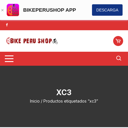
BIKEPERUSHOP APP
DESCARGA
Saltar
al
contenido
XC3
Inicio
/ Productos etiquetados “xc3”