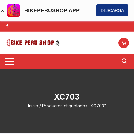
BIKEPERUSHOP APP
DESCARGA
Saltar
al
contenido
XC703
Inicio
/ Productos etiquetados “XC703”