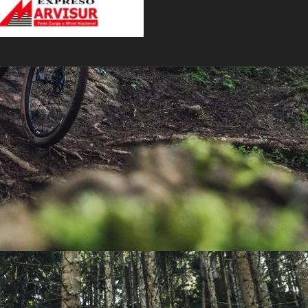
PEDALES
PIÑON
PLATOS
POTENCIA/CODO
RADIOS
ROLDANAS
SHIFTER
SILLINES
TIJA/TUBO DE ASIENTO