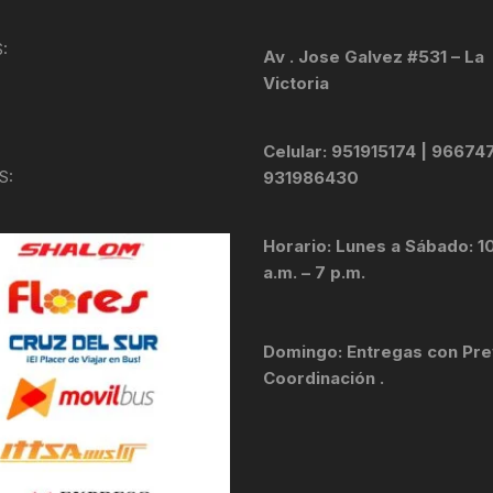
KIT DE TRANSMISIÓN
TORNILLOS
:
Av . Jose Galvez #531 – La
Victoria
LÍQUIDO DE FRENO
VELOCIMETROS
LIQUIDO SELLANTES
Celular: 951915174 | 96674
S:
931986430
LLANTAS
Horario: Lunes a Sábado: 1
LUBRICANTE DE CADENA
a.m. – 7 p.m.
MANILLAR / TIMÓN
Domingo: Entregas con Pre
MASAS
Coordinación .
OTROS
PASTILLAS