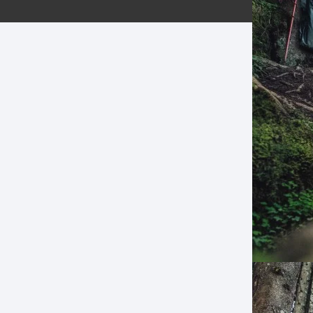
ERNERAS
PATILLAS MTB Y RUTA
NG
L
N
S