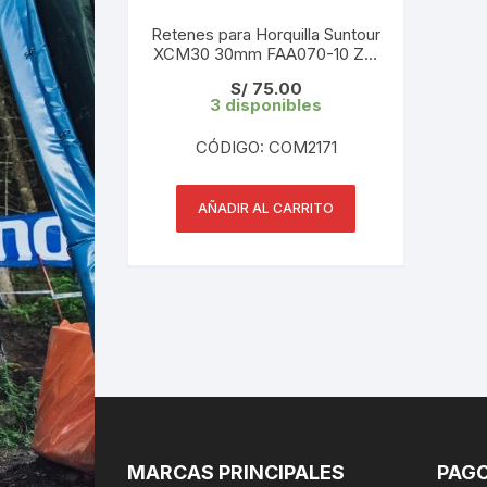
Retenes para Horquilla Suntour
XCM30 30mm FAA070-10 Z12
( 1 Par)
S/
75.00
3 disponibles
CÓDIGO: COM2171
AÑADIR AL CARRITO
MARCAS PRINCIPALES
PAGO