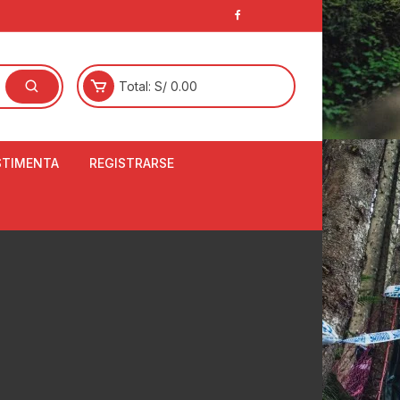
Total:
S/
0.00
STIMENTA
REGISTRARSE
E
LCETINES
BERTORES DE
PATILLAS
ANTAS
NJUNTO DE JERSEY
OM
RTAVIENTOS
LINA
LOTES