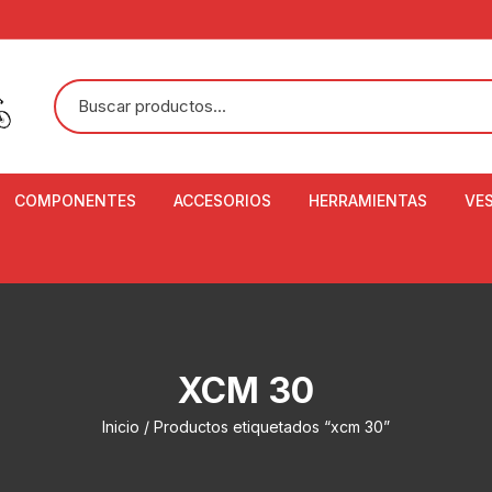
COMPONENTES
ACCESORIOS
HERRAMIENTAS
VE
ACEITE DE SUSPENSIÓN Y
BANDANAS
ALICATE CORTACABL
CA
SHOX
BOTELLAS
BALANZA DIGITAL
CO
ADAPTADOR DE DISCO
ZA
CADENA DE SEGURIDAD
DESMONTABLE DE LL
XCM 30
AJUSTE DE TIJAS
CO
CASCOS
EXTRACTOR DE BOT
Inicio
/ Productos etiquetados “xcm 30”
BOTTOM BRACKET
BRACKET
CO
CINTA DE MANILLAR
AROS
EXTRACTOR DE CATA
CU