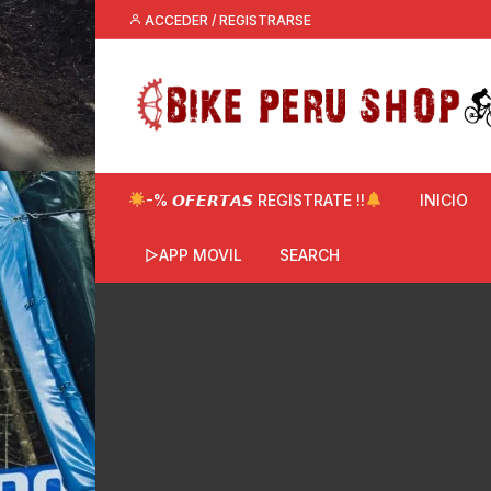
Saltar
ACCEDER / REGISTRARSE
al
contenido
-% 𝙊𝙁𝙀𝙍𝙏𝘼𝙎 REGISTRATE !!
INICIO
▷APP MOVIL
SEARCH