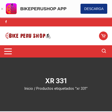
BIKEPERUSHOP APP
DESCARGA
Saltar
al
contenido
XR 331
Inicio
/ Productos etiquetados “xr 331”