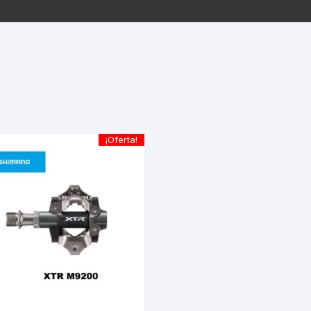
EQUIPOS GPS
ASIENTOS / SILLINES
EXTRACTOR DE EJE
PI
SELLADO
GORRAS ANTISUDOR
BIELAS
ZA
EXTRACTOR DE MISSI
GUANTES
LINK
TOPES Y TERMINALES
INFLADORES
EXTRACTOR DE PEDA
CABLES Y FUNDAS
¡Oferta!
LENTES
EXTRACTOR DE PIÑO
CADENA
LIMPIACADENA
EXTRACTOR DE TASA
CALAS
LUCES
GRASA
CÁMARAS
MANGAS
JUEGO DE ALLEN
CANDADO DE CADENA
/MISSINGLINK
MEDIDOR DE PRESIÓN
KIT DE LIMPIEZA