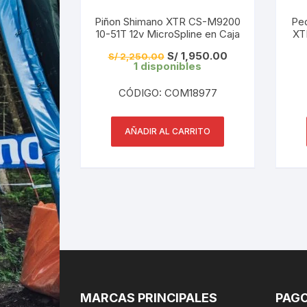
Piñon Shimano XTR CS-M9200
Pe
10-51T 12v MicroSpline en Caja
XT
El
El
S/
1,950.00
S/
2,250.00
precio
precio
1 disponibles
original
actual
era:
es:
CÓDIGO: COM18977
S/ 2,250.00.
S/ 1,950.00.
AÑADIR AL CARRITO
MARCAS PRINCIPALES
PAGO