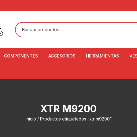
COMPONENTES
ACCESORIOS
HERRAMIENTAS
VE
ACEITE DE SUSPENSIÓN Y
BANDANAS
ALICATE CORTACABL
CA
SHOX
BOTELLAS
BALANZA DIGITAL
CO
ADAPTADOR DE DISCO
ZA
CADENA DE SEGURIDAD
DESMONTABLE DE LL
XTR M9200
AJUSTE DE TIJAS
CO
CASCOS
EXTRACTOR DE BOT
Inicio
/ Productos etiquetados “xtr m9200”
BOTTOM BRACKET
BRACKET
CO
CINTA DE MANILLAR
AROS
EXTRACTOR DE CATA
CU