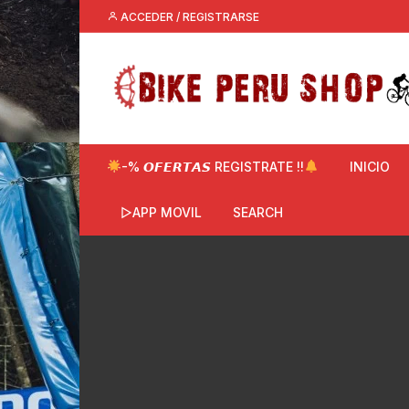
Saltar
ACCEDER / REGISTRARSE
al
contenido
-% 𝙊𝙁𝙀𝙍𝙏𝘼𝙎 REGISTRATE !!
INICIO
▷APP MOVIL
SEARCH