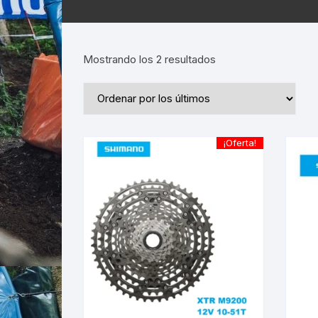
Ordenado
Mostrando los 2 resultados
por
los
últimos
¡Oferta!