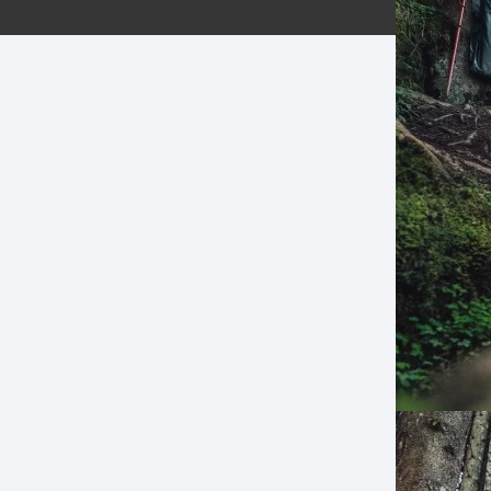
ERNERAS
PATILLAS MTB Y RUTA
NG
L
N
S