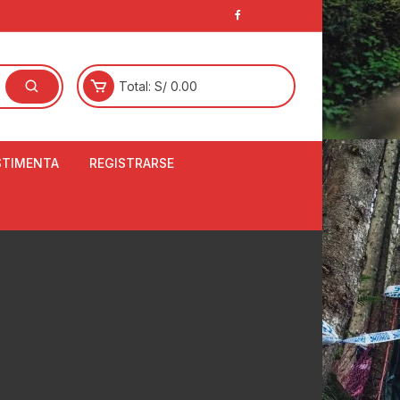
Total:
S/
0.00
STIMENTA
REGISTRARSE
E
LCETINES
BERTORES DE
PATILLAS
ANTAS
NJUNTO DE JERSEY
OM
RTAVIENTOS
LINA
LOTES