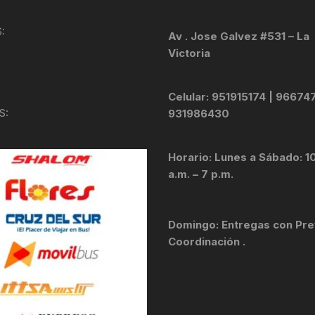
KIT DE TRANSMISIÓN
TORNILLOS
:
Av . Jose Galvez #531 – La
Victoria
LÍQUIDO DE FRENO
VELOCIMETROS
LIQUIDO SELLANTES
Celular: 951915174 | 96674
S:
931986430
LLANTAS
Horario: Lunes a Sábado: 1
LUBRICANTE DE CADENA
a.m. – 7 p.m.
MANILLAR / TIMÓN
Domingo: Entregas con Pre
MASAS
Coordinación .
OTROS
PASTILLAS