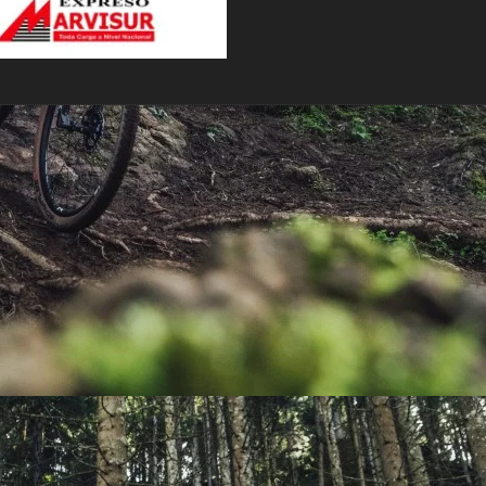
PEDALES
PIÑON
PLATOS
POTENCIA/CODO
RADIOS
ROLDANAS
SHIFTER
SILLINES
TIJA/TUBO DE ASIENTO