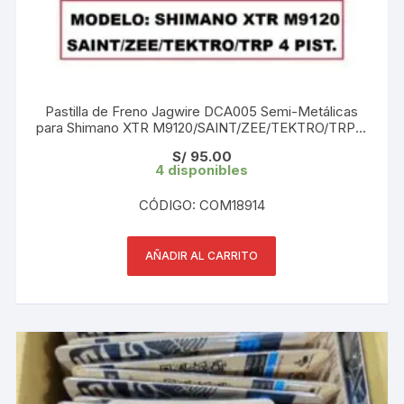
Pastilla de Freno Jagwire DCA005 Semi-Metálicas
para Shimano XTR M9120/SAINT/ZEE/TEKTRO/TRP 4
pistones (1 Par) Blister
S/
95.00
4 disponibles
CÓDIGO: COM18914
AÑADIR AL CARRITO