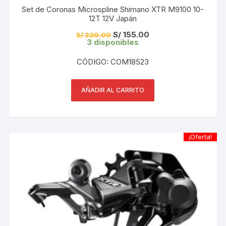
Set de Coronas Microspline Shimano XTR M9100 10-
12T 12V Japán
El
El
S/
155.00
S/
220.00
precio
precio
3 disponibles
original
actual
era:
es:
CÓDIGO: COM18523
S/ 220.00.
S/ 155.00.
AÑADIR AL CARRITO
¡Oferta!