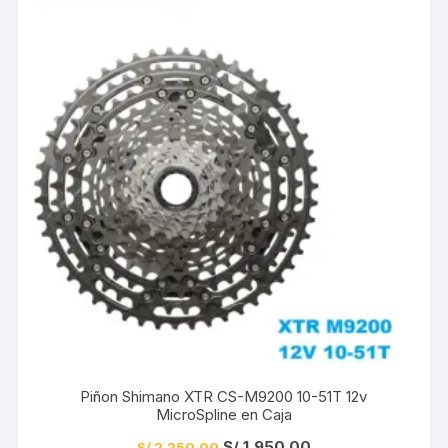
Piñon Shimano XTR CS-M9200 10-51T 12v
MicroSpline en Caja
El
El
S/
1,950.00
S/
2,250.00