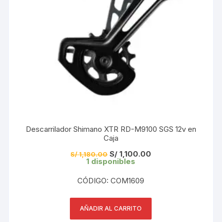
Descarrilador Shimano XTR RD-M9100 SGS 12v en
Caja
El
El
S/
1,100.00
S/
1,180.00
precio
precio
1 disponibles
original
actual
era:
es:
CÓDIGO: COM1609
S/ 1,180.00.
S/ 1,100.00.
AÑADIR AL CARRITO