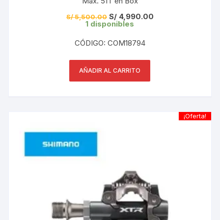
Máx. 51T en Box
El
El
S/
4,990.00
S/
5,500.00
precio
precio
1 disponibles
original
actual
era:
es:
CÓDIGO: COM18794
S/ 5,500.00.
S/ 4,990.00.
AÑADIR AL CARRITO
¡Oferta!