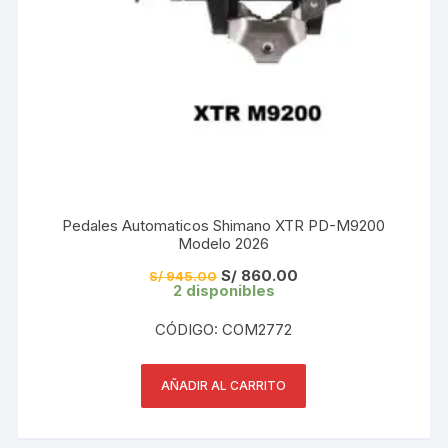
Pedales Automaticos Shimano XTR PD-M9200
Modelo 2026
El
El
S/
860.00
S/
945.00
precio
precio
2 disponibles
original
actual
era:
es:
CÓDIGO: COM2772
S/ 945.00.
S/ 860.00.
AÑADIR AL CARRITO