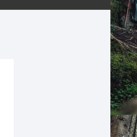
ERNERAS
PATILLAS MTB Y RUTA
NG
L
N
S