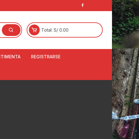
Total:
S/
0.00
STIMENTA
REGISTRARSE
E
LCETINES
BERTORES DE
PATILLAS
ANTAS
NJUNTO DE JERSEY
OM
RTAVIENTOS
LINA
LOTES