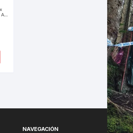
x
 A1
.623
LES
NAVEGACIÓN