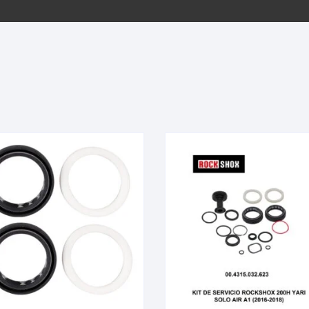
EQUIPOS GPS
ASIENTOS / SILLINES
EXTRACTOR DE EJE
PI
SELLADO
GORRAS ANTISUDOR
BIELAS
ZA
EXTRACTOR DE MISSI
GUANTES
LINK
TOPES Y TERMINALES
INFLADORES
EXTRACTOR DE PEDA
CABLES Y FUNDAS
LENTES
EXTRACTOR DE PIÑO
CADENA
LIMPIACADENA
EXTRACTOR DE TASA
CALAS
LUCES
GRASA
CÁMARAS
MANGAS
JUEGO DE ALLEN
CANDADO DE CADENA
/MISSINGLINK
MEDIDOR DE PRESIÓN
KIT DE LIMPIEZA