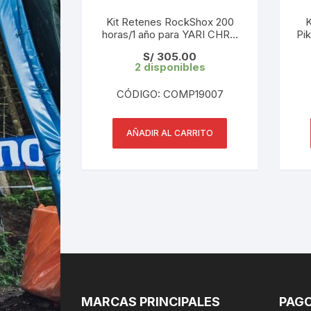
Kit Retenes RockShox 200
K
horas/1 año para YARI CHRC
Pik
B1+/RC B2-B3/PIKE
Re
S/
305.00
B3+/LYRIK C2+
mm
2 disponibles
SELECT/REVELATION CHRC
A1+/RC A2-A3 (Cod:
CÓDIGO: COMP19007
00.4318.025.180)
AÑADIR AL CARRITO
MARCAS PRINCIPALES
PAGO