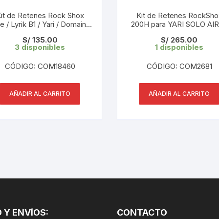
CINTA TUBELES
OTROS
KIT DE PURGADO
it de Retenes Rock Shox
Kit de Retenes RockSho
e / Lyrik B1 / Yari / Domain /
CUADROS
200H para YARI SOLO AIR
PARCHES
velation 35mm / BoXXer 35
(2016-2018) – 00.4315.032
KIT REPARADOR TUBE
S/
135.00
S/
265.00
 100 Hrs (11.4018.028.013)
3 disponibles
1 disponibles
DESCARRILADOR
PORTABOTELLAS
LLAVE DE NIPLES
CÓDIGO: COM18460
CÓDIGO: COM2681
DESVIADOR
PORTACELULAR
MEDIDOR DE CADENA
DIRECCIÓN / TASAS
AÑADIR AL CARRITO
AÑADIR AL CARRITO
PORTAHERRAMIENTAS
OTROS
DISCO DE FRENO
PROTECTOR DE BIELA
SOPORTE DE
MANTENIMIENTO
FRENOS
PROTECTOR DE CUADRO
TRONCHACADENA
GRIPS / PUÑOS
PROTECTOR DE FRENO
GUIACADENA
TAPABARROS
 Y ENVÍOS:
HORQUILLA
CONTACTO
TIMBRE