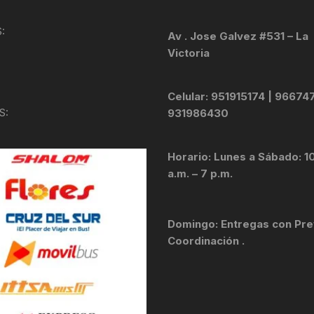
KIT DE TRANSMISIÓN
TORNILLOS
:
Av . Jose Galvez #531 – La
Victoria
LÍQUIDO DE FRENO
VELOCIMETROS
LIQUIDO SELLANTES
Celular: 951915174 | 96674
S:
931986430
LLANTAS
Horario: Lunes a Sábado: 1
LUBRICANTE DE CADENA
a.m. – 7 p.m.
MANILLAR / TIMÓN
Domingo: Entregas con Pre
MASAS
Coordinación .
OTROS
PASTILLAS