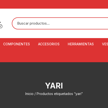
COMPONENTES
ACCESORIOS
HERRAMIENTAS
VE
ACEITE DE SUSPENSIÓN Y
BANDANAS
ALICATE CORTACABL
CA
SHOX
BOTELLAS
BALANZA DIGITAL
CO
ADAPTADOR DE DISCO
ZA
CADENA DE SEGURIDAD
DESMONTABLE DE LL
YARI
AJUSTE DE TIJAS
CO
CASCOS
EXTRACTOR DE BOT
Inicio
/ Productos etiquetados “yari”
BOTTOM BRACKET
BRACKET
CO
CINTA DE MANILLAR
AROS
EXTRACTOR DE CATA
CU