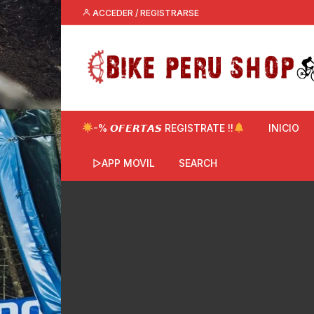
Saltar
ACCEDER / REGISTRARSE
al
contenido
-% 𝙊𝙁𝙀𝙍𝙏𝘼𝙎 REGISTRATE !!
INICIO
▷APP MOVIL
SEARCH