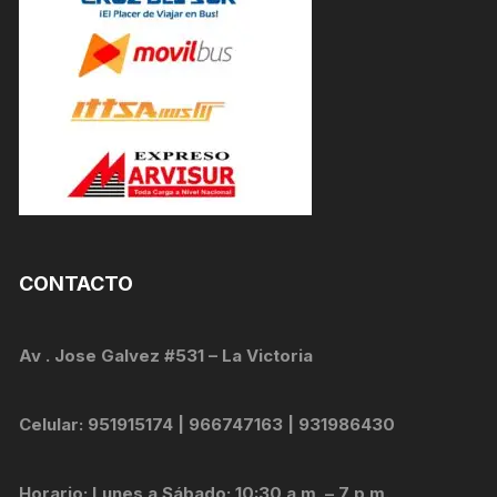
CONTACTO
Av . Jose Galvez #531 – La Victoria
Celular: 951915174 | 966747163 | 931986430
Horario: Lunes a Sábado: 10:30 a.m. – 7 p.m.