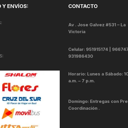
 Y ENVÍOS:
CONTACTO
KIT DE TRANSMISIÓN
TORNILLOS
:
LÍQUIDO DE FRENO
Av . Jose Galvez #531 – La
VELOCIMETROS
Victoria
LIQUIDO SELLANTES
Celular: 951915174 | 96674
LLANTAS
S:
931986430
LUBRICANTE DE CADENA
Horario: Lunes a Sábado: 1
MANILLAR / TIMÓN
a.m. – 7 p.m.
MASAS
Domingo: Entregas con Pre
OTROS
Coordinación .
PASTILLAS