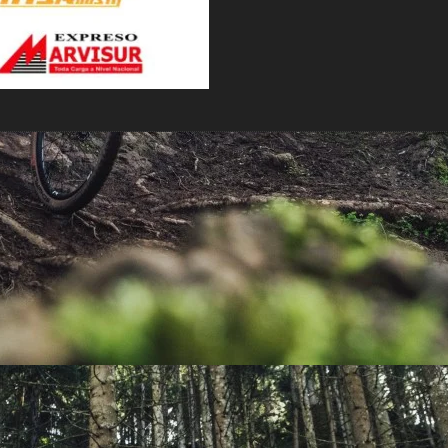
PEDALES
PIÑON
PLATOS
POTENCIA/CODO
RADIOS
ROLDANAS
SHIFTER
SILLINES
TIJA/TUBO DE ASIENTO