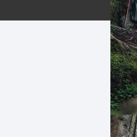
ERNERAS
PATILLAS MTB Y RUTA
NG
L
N
S