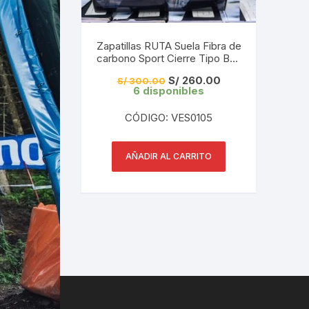
Zapatillas RUTA Suela Fibra de
carbono Sport Cierre Tipo Boa
Black 37-38-39-40-41
El
El
S/
260.00
S/
300.00
precio
precio
6 disponibles
original
actual
era:
es:
CÓDIGO: VES0105
S/ 300.00.
S/ 260.00.
AÑADIR AL CARRITO