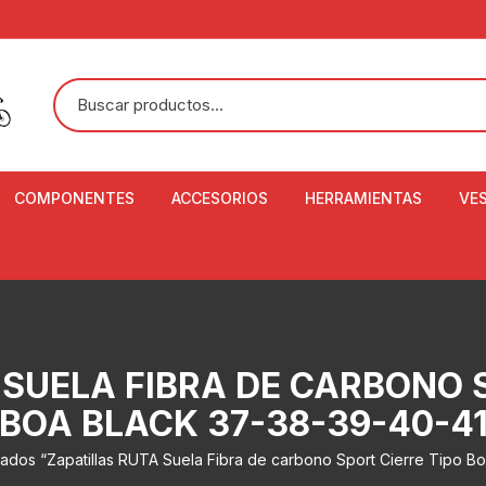
COMPONENTES
ACCESORIOS
HERRAMIENTAS
VE
ACEITE DE SUSPENSIÓN Y
BANDANAS
ALICATE CORTACABL
CA
SHOX
BOTELLAS
BALANZA DIGITAL
CO
ADAPTADOR DE DISCO
ZA
CADENA DE SEGURIDAD
DESMONTABLE DE LL
 SUELA FIBRA DE CARBONO S
AJUSTE DE TIJAS
CO
CASCOS
EXTRACTOR DE BOT
BOA BLACK 37-38-39-40-4
BOTTOM BRACKET
BRACKET
CO
CINTA DE MANILLAR
tados “Zapatillas RUTA Suela Fibra de carbono Sport Cierre Tipo B
AROS
EXTRACTOR DE CATA
CU