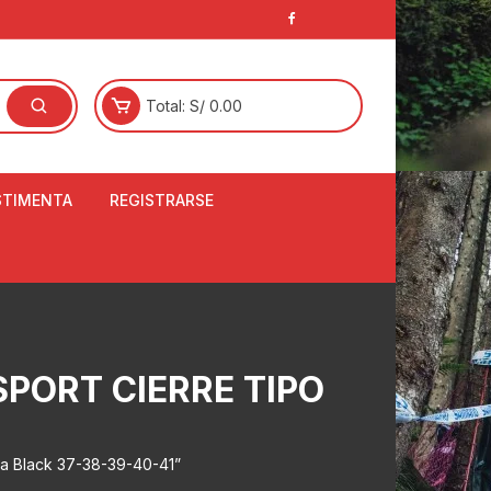
Total:
S/
0.00
STIMENTA
REGISTRARSE
E
LCETINES
BERTORES DE
PATILLAS
ANTAS
PORT CIERRE TIPO
NJUNTO DE JERSEY
OM
1
RTAVIENTOS
oa Black 37-38-39-40-41”
LINA
LOTES