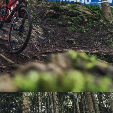
PEDALES
PIÑON
PLATOS
POTENCIA/CODO
RADIOS
ROLDANAS
SHIFTER
SILLINES
TIJA/TUBO DE ASIENTO