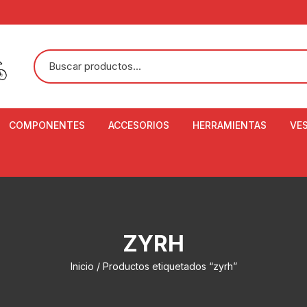
COMPONENTES
ACCESORIOS
HERRAMIENTAS
VE
ACEITE DE SUSPENSIÓN Y
BANDANAS
ALICATE CORTACABL
CA
SHOX
BOTELLAS
BALANZA DIGITAL
CO
ADAPTADOR DE DISCO
ZA
CADENA DE SEGURIDAD
DESMONTABLE DE LL
ZYRH
AJUSTE DE TIJAS
CO
CASCOS
EXTRACTOR DE BOT
Inicio
/ Productos etiquetados “zyrh”
BOTTOM BRACKET
BRACKET
CO
CINTA DE MANILLAR
AROS
EXTRACTOR DE CATA
CU