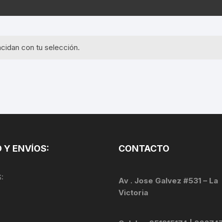
EQUIPOS GPS
ASIENTOS / SILLINES
EXTRACTOR DE EJE
PI
SELLADO
GORRAS ANTISUDOR
BIELAS
ZA
cidan con tu selección.
EXTRACTOR DE MISSI
GUANTES
LINK
TOPES Y TERMINALES
INFLADORES
EXTRACTOR DE PEDA
CABLES Y FUNDAS
LENTES
EXTRACTOR DE PIÑO
CADENA
LIMPIACADENA
EXTRACTOR DE TASA
CALAS
 Y ENVÍOS:
CONTACTO
LUCES
GRASA
CÁMARAS
:
MANGAS
Av . Jose Galvez #531 – La
JUEGO DE ALLEN
CANDADO DE CADENA
Victoria
/MISSINGLINK
MEDIDOR DE PRESIÓN
KIT DE LIMPIEZA