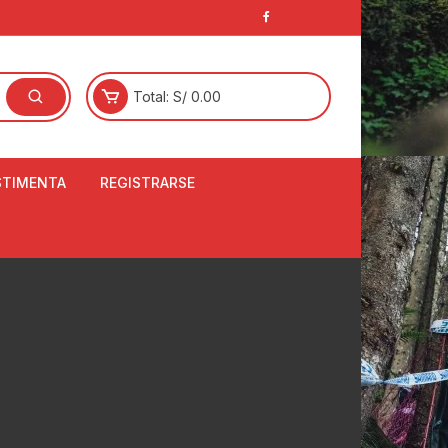
Total:
S/
0.00
STIMENTA
REGISTRARSE
E
LCETINES
BERTORES DE
PATILLAS
ANTAS
NJUNTO DE JERSEY
OM
RTAVIENTOS
LINA
LOTES