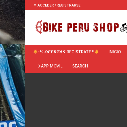
Saltar
ACCEDER / REGISTRARSE
al
contenido
-% 𝙊𝙁𝙀𝙍𝙏𝘼𝙎 REGISTRATE !!
INICIO
▷APP MOVIL
SEARCH