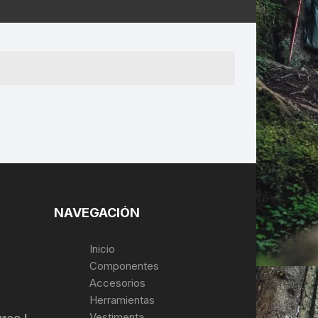
ERNERAS
PATILLAS MTB Y RUTA
NG
L
N
S
NAVEGACIÓN
Inicio
Componentes
Accesorios
Herramientas
Vestimenta