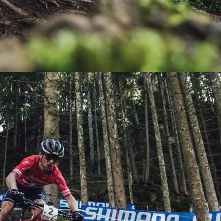
KIT DE TRANSMISIÓN
TORNILLOS
LÍQUIDO DE FRENO
VELOCIMETROS
LIQUIDO SELLANTES
LLANTAS
LUBRICANTE DE CADENA
MANILLAR / TIMÓN
MASAS
OTROS
PASTILLAS