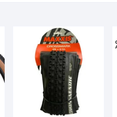
TOPES Y TERMINALES
VÁLVULAS TUBELES