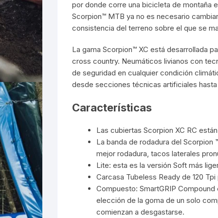
por donde corre una bicicleta de montaña e
Scorpion™ MTB ya no es necesario cambiar 
consistencia del terreno sobre el que se m
La gama Scorpion™ XC está desarrollada par
cross country. Neumáticos livianos con tec
de seguridad en cualquier condición climát
desde secciones técnicas artificiales has
Características
Las cubiertas Scorpion XC RC están
La banda de rodadura del Scorpion 
mejor rodadura, tacos laterales pron
Lite: esta es la versión Soft más lig
Carcasa Tubeless Ready de 120 Tpi p
Compuesto: SmartGRIP Compound es 
elección de la goma de un solo com
comienzan a desgastarse.