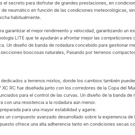
s el secreto para disfrutar de grandes prestaciones, en condicion
de neumático en función de las condiciones meteorológicas, si
KIT DE TRANSMISIÓN
TORNILLOS
archa habitualmente.
LÍQUIDO DE FRENO
VELOCIMETROS
a garantizar el mejor rendimiento y velocidad, garantizando un e
nología LITE que te ayudarán a afrontar mejor las competiciones 
LIQUIDO SELLANTES
ica. Un diseño de banda de rodadura concebido para gestionar me
ta secciones boscosas naturales, Pasando por terrenos compactos
LLANTAS
LUBRICANTE DE CADENA
 dedicados a terrenos mixtos, donde los cambios también pueden
MANILLAR / TIMÓN
™ XC RC fue diseñada junto con los corredores de la Copa del Mu
unciados para el control de las curvas. Un diseño de la banda de r
MASAS
era con una resistencia a la rodadura aún menor.
reparada para una mayor estabilidad y agarre.
OTROS
un compuesto avanzado desarrollado sobre la experiencia de 
puesto ofrece una alta adherencia tanto en condiciones secas c
PASTILLAS