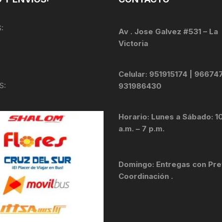
:
Av . Jose Galvez #531 – La
Victoria
Celular: 951915174 | 96674
S:
931986430
Horario: Lunes a Sábado: 1
a.m. – 7 p.m.
Domingo: Entregas con Pre
Coordinación .