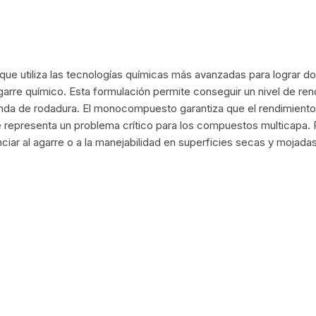
PEDALES
PIÑON
utiliza las tecnologías químicas más avanzadas para lograr dos 
PLATOS
arre químico. Esta formulación permite conseguir un nivel de rend
nda de rodadura. El monocompuesto garantiza que el rendimiento
POTENCIA/CODO
 representa un problema crítico para los compuestos multicapa. P
iar al agarre o a la manejabilidad en superficies secas y mojadas
RADIOS
ROLDANAS
SHIFTER
SILLINES
TIJA/TUBO DE ASIENTO