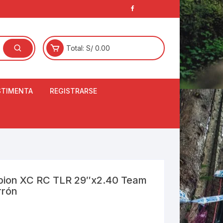
Total:
S/
0.00
STIMENTA
REGISTRARSE
E
LCETINES
BERTORES DE
PATILLAS
ANTAS
NJUNTO DE JERSEY
orpion XC RC TLR 29″x2.40 Team
OM
rrón
RTAVIENTOS
LINA
LOTES