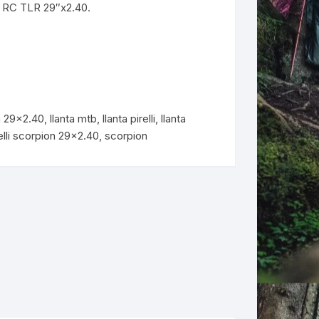
XC RC TLR 29″x2.40.
ERNERAS
PATILLAS MTB Y RUTA
NG
ta 29x2.40
,
llanta mtb
,
llanta pirelli
,
llanta
L
elli scorpion 29x2.40
,
scorpion
N
S