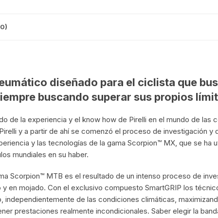
CINTA TUBELES
OTROS
KIT DE PURGADO
CUADROS
PARCHES
0)
KIT REPARADOR TUBE
DESCARRILADOR
PORTABOTELLAS
LLAVE DE NIPLES
DESVIADOR
PORTACELULAR
eumático diseñado para el ciclista que bu
MEDIDOR DE CADENA
DIRECCIÓN / TASAS
siempre buscando superar sus propios lími
PORTAHERRAMIENTAS
OTROS
DISCO DE FRENO
o de la experiencia y el know how de Pirelli en el mundo de las co
PROTECTOR DE BIELA
SOPORTE DE
elli y a partir de ahí se comenzó el proceso de investigación y de
MANTENIMIENTO
FRENOS
periencia y las tecnologías de la gama Scorpion™ MX, que se ha ut
PROTECTOR DE CUADRO
los mundiales en su haber.
TRONCHACADENA
GRIPS / PUÑOS
PROTECTOR DE FRENO
ama Scorpion™ MTB es el resultado de un intenso proceso de inves
 y en mojado. Con el exclusivo compuesto SmartGRIP los técnicos 
GUIACADENA
TAPABARROS
no, independientemente de las condiciones climáticas, maximizand
er prestaciones realmente incondicionales. Saber elegir la band
HORQUILLA
TIMBRE