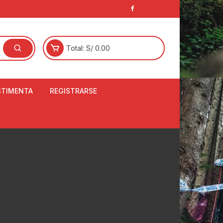
Total:
S/
0.00
STIMENTA
REGISTRARSE
E
LCETINES
BERTORES DE
PATILLAS
ANTAS
NJUNTO DE JERSEY
OM
RTAVIENTOS
LINA
LOTES