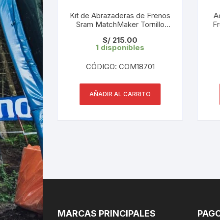
Kit de Abrazaderas de Frenos
A
Sram MatchMaker Tornillo
F
Tornazolado (Par)
S/
215.00
1 disponibles
CÓDIGO: COM18701
AÑADIR AL CARRITO
MARCAS PRINCIPALES
PAGO