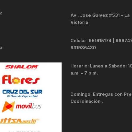
KIT DE TRANSMISIÓN
TORNILLOS
:
Av . Jose Galvez #531 – La
Victoria
LÍQUIDO DE FRENO
VELOCIMETROS
LIQUIDO SELLANTES
Celular: 951915174 | 96674
S:
931986430
LLANTAS
Horario: Lunes a Sábado: 1
LUBRICANTE DE CADENA
a.m. – 7 p.m.
MANILLAR / TIMÓN
Domingo: Entregas con Pre
MASAS
Coordinación .
OTROS
PASTILLAS