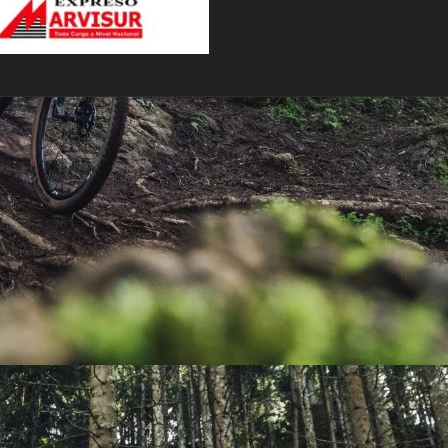
PEDALES
PIÑON
PLATOS
POTENCIA/CODO
RADIOS
ROLDANAS
SHIFTER
SILLINES
TIJA/TUBO DE ASIENTO