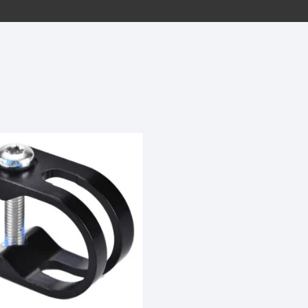
EQUIPOS GPS
ASIENTOS / SILLINES
EXTRACTOR DE EJE
PI
SELLADO
GORRAS ANTISUDOR
BIELAS
ZA
EXTRACTOR DE MISSI
GUANTES
LINK
TOPES Y TERMINALES
INFLADORES
EXTRACTOR DE PEDA
CABLES Y FUNDAS
LENTES
EXTRACTOR DE PIÑO
CADENA
LIMPIACADENA
EXTRACTOR DE TASA
CALAS
LUCES
GRASA
CÁMARAS
MANGAS
JUEGO DE ALLEN
CANDADO DE CADENA
/MISSINGLINK
MEDIDOR DE PRESIÓN
KIT DE LIMPIEZA