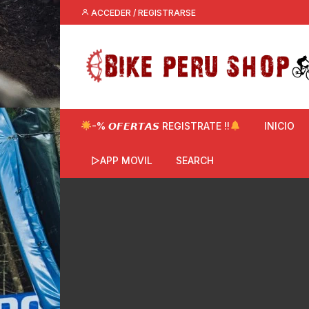
Saltar
ACCEDER / REGISTRARSE
al
contenido
-% 𝙊𝙁𝙀𝙍𝙏𝘼𝙎 REGISTRATE !!
INICIO
▷APP MOVIL
SEARCH