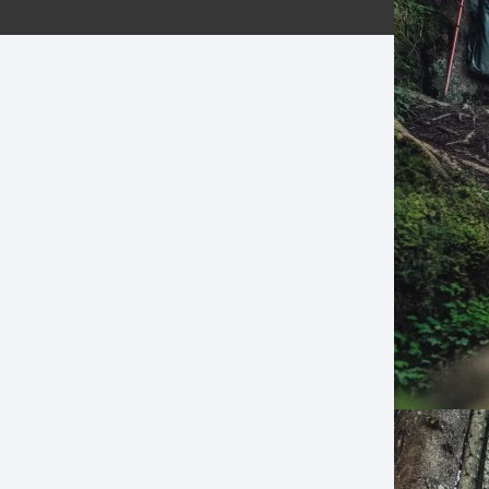
ERNERAS
PATILLAS MTB Y RUTA
NG
L
N
S