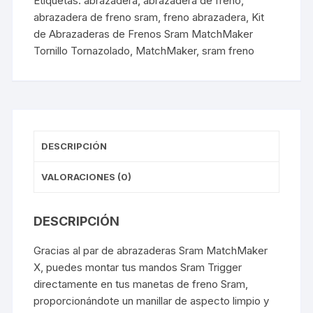
Etiquetas:
abrazadera
,
abrazadera de freno
,
Tornazolado
abrazadera de freno sram
,
freno abrazadera
,
Kit
(Par)
de Abrazaderas de Frenos Sram MatchMaker
cantidad
Tornillo Tornazolado
,
MatchMaker
,
sram freno
DESCRIPCIÓN
VALORACIONES (0)
DESCRIPCIÓN
Gracias al par de abrazaderas Sram MatchMaker
X, puedes montar tus mandos Sram Trigger
directamente en tus manetas de freno Sram,
proporcionándote un manillar de aspecto limpio y