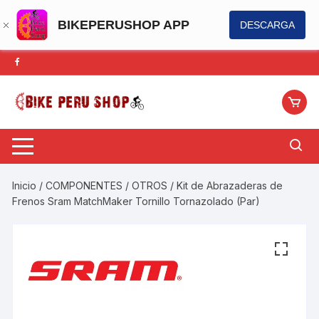
BIKEPERUSHOP APP
DESCARGA
Saltar
al
contenido
Inicio
/
COMPONENTES
/
OTROS
/ Kit de Abrazaderas de
Frenos Sram MatchMaker Tornillo Tornazolado (Par)