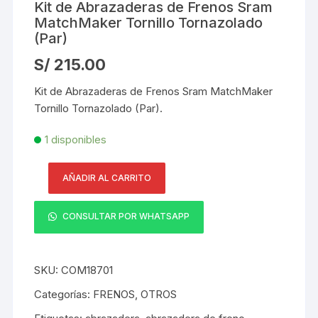
Kit de Abrazaderas de Frenos Sram
MatchMaker Tornillo Tornazolado
(Par)
S/
215.00
Kit de Abrazaderas de Frenos Sram MatchMaker
Tornillo Tornazolado (Par).
1 disponibles
AÑADIR AL CARRITO
Kit
de
CONSULTAR POR WHATSAPP
Abrazaderas
de
Frenos
SKU:
COM18701
Sram
MatchMaker
Categorías:
FRENOS
,
OTROS
Tornillo