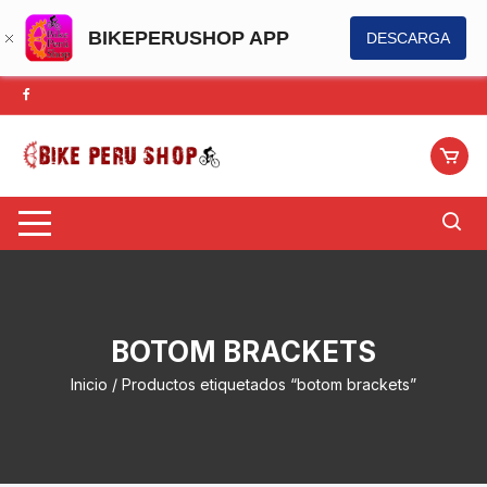
BIKEPERUSHOP APP
DESCARGA
Saltar
al
contenido
BOTOM BRACKETS
Inicio
/ Productos etiquetados “botom brackets”