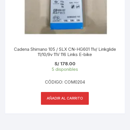
Cadena Shimano 105 / SLX CN-HG601 11v/ Linkglide
11/10/9v 11V 116 Links E-bike
S/
178.00
5 disponibles
CÓDIGO: COM0204
AÑADIR AL CARRITO