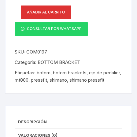
AÑADIR AL CARRITO
Bottom
Bracket
CONSULTAR POR WHATSAPP
Shimano
XT
BB-
SKU:
COM0197
MT800-
PA
Categoría:
BOTTOM BRACKET
PressFit
Etiquetas:
botom
,
botom brackets
,
eje de pedalier
,
89.5/92mm
mt800
,
pressfit
,
shimano
,
shimano pressfit
(OEM)
cantidad
DESCRIPCIÓN
VALORACIONES (0)