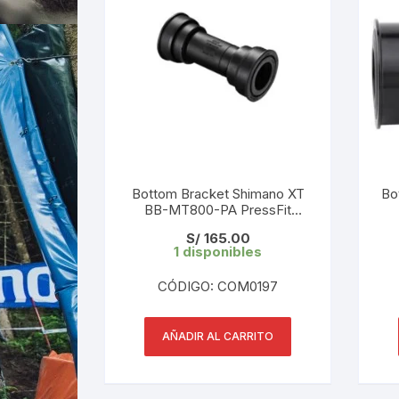
Bottom Bracket Shimano XT
Bo
BB-MT800-PA PressFit
89.5/92mm (OEM)
S/
165.00
1 disponibles
CÓDIGO: COM0197
AÑADIR AL CARRITO