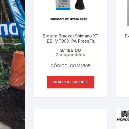
Bottom Bracket Shimano XT
Ex
BB-MT800-PA PressFit
89.5/92mm en Caja
S/
185.00
2 disponibles
CÓDIGO: COM2805
AÑADIR AL CARRITO