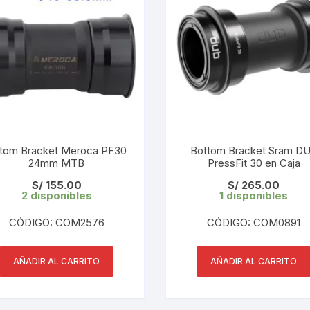
PEDALES
PIÑON
PLATOS
POTENCIA/CODO
RADIOS
tom Bracket Meroca PF30
Bottom Bracket Sram D
24mm MTB
PressFit 30 en Caja
ROLDANAS
S/
155.00
S/
265.00
2 disponibles
1 disponibles
SHIFTER
CÓDIGO: COM2576
CÓDIGO: COM0891
SILLINES
AÑADIR AL CARRITO
AÑADIR AL CARRITO
TIJA/TUBO DE ASIENTO