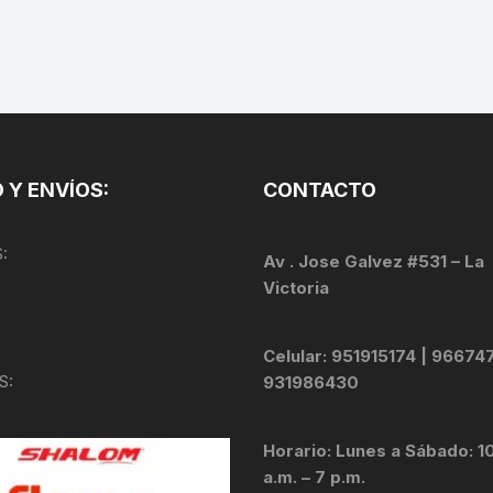
TOPES Y TERMINALES
VÁLVULAS TUBELES
 Y ENVÍOS:
CONTACTO
:
Av . Jose Galvez #531 – La
Victoria
Celular: 951915174 | 96674
S:
931986430
Horario: Lunes a Sábado: 1
a.m. – 7 p.m.