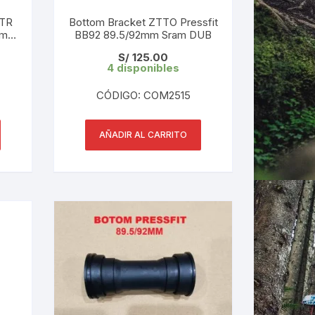
XTR
Bottom Bracket ZTTO Pressfit
mm
BB92 89.5/92mm Sram DUB
LES
S/
125.00
4 disponibles
CÓDIGO: COM2515
AÑADIR AL CARRITO