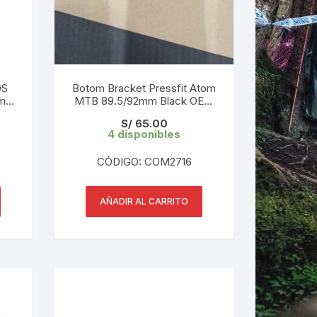
OS
Botom Bracket Pressfit Atom
m
MTB 89.5/92mm Black OEM
(Alternativa)
S/
65.00
4 disponibles
CÓDIGO: COM2716
AÑADIR AL CARRITO