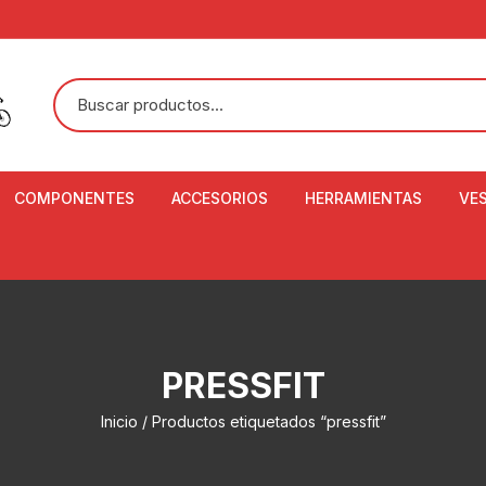
COMPONENTES
ACCESORIOS
HERRAMIENTAS
VE
ACEITE DE SUSPENSIÓN Y
BANDANAS
ALICATE CORTACABL
CA
SHOX
BOTELLAS
BALANZA DIGITAL
CO
ADAPTADOR DE DISCO
ZA
CADENA DE SEGURIDAD
DESMONTABLE DE LL
PRESSFIT
AJUSTE DE TIJAS
CO
CASCOS
EXTRACTOR DE BOT
Inicio
/ Productos etiquetados “pressfit”
BOTTOM BRACKET
BRACKET
CO
CINTA DE MANILLAR
AROS
EXTRACTOR DE CATA
CU