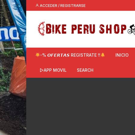
Saltar
ACCEDER / REGISTRARSE
al
contenido
-% 𝙊𝙁𝙀𝙍𝙏𝘼𝙎 REGISTRATE !!
INICIO
▷APP MOVIL
SEARCH