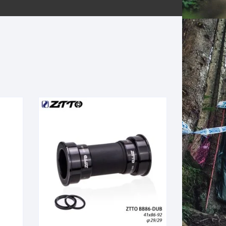
ERNERAS
PATILLAS MTB Y RUTA
NG
L
N
S