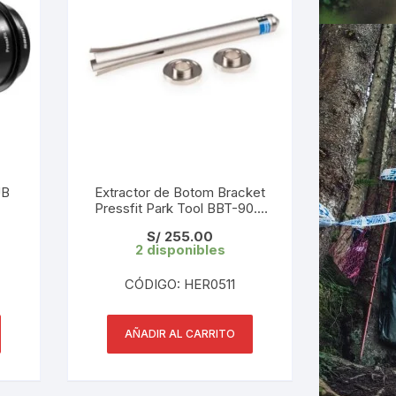
UB
Extractor de Botom Bracket
Pressfit Park Tool BBT-90.3
Shimano/Sram
S/
255.00
2 disponibles
CÓDIGO: HER0511
AÑADIR AL CARRITO