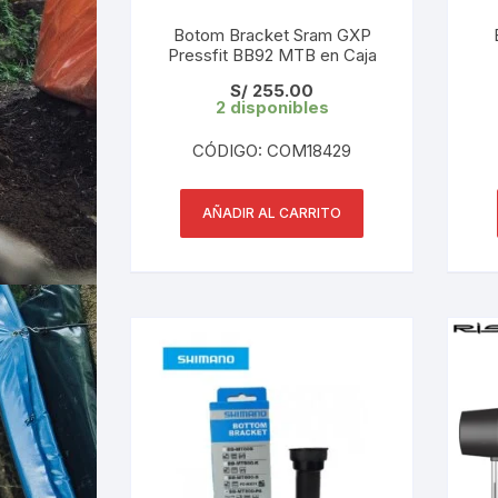
Botom Bracket Sram GXP
Pressfit BB92 MTB en Caja
8
S/
255.00
2 disponibles
CÓDIGO: COM18429
AÑADIR AL CARRITO