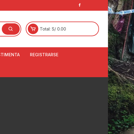
Total:
S/
0.00
STIMENTA
REGISTRARSE
E
LCETINES
BERTORES DE
PATILLAS
ANTAS
NJUNTO DE JERSEY
OM
RTAVIENTOS
LINA
LOTES