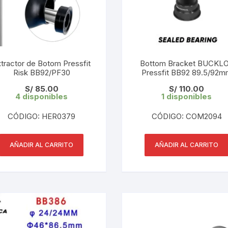
KIT DE TRANSMISIÓN
TORNILLOS
LÍQUIDO DE FRENO
VELOCIMETROS
tractor de Botom Pressfit
Bottom Bracket BUCKL
LIQUIDO SELLANTES
Risk BB92/PF30
Pressfit BB92 89.5/92m
Shimano 24mm
S/
85.00
S/
110.00
LLANTAS
4 disponibles
1 disponibles
LUBRICANTE DE CADENA
CÓDIGO: HER0379
CÓDIGO: COM2094
MANILLAR / TIMÓN
AÑADIR AL CARRITO
AÑADIR AL CARRITO
MASAS
OTROS
PASTILLAS