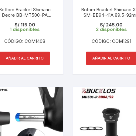
CINTA TUBELES
OTROS
KIT DE PURGADO
Bottom Bracket Shimano
Botom Bracket Shimano 
Deore BB-MT500-PA
CUADROS
SM-BB94-41A 89.5-92
PARCHES
9.5/92mm Pressfit en Caja
PressFit en Caja
KIT REPARADOR TUBE
S/
115.00
S/
245.00
1 disponibles
2 disponibles
DESCARRILADOR
PORTABOTELLAS
LLAVE DE NIPLES
CÓDIGO: COM1408
CÓDIGO: COM1291
DESVIADOR
PORTACELULAR
MEDIDOR DE CADENA
DIRECCIÓN / TASAS
AÑADIR AL CARRITO
AÑADIR AL CARRITO
PORTAHERRAMIENTAS
OTROS
DISCO DE FRENO
PROTECTOR DE BIELA
SOPORTE DE
MANTENIMIENTO
FRENOS
PROTECTOR DE CUADRO
TRONCHACADENA
GRIPS / PUÑOS
PROTECTOR DE FRENO
GUIACADENA
TAPABARROS
HORQUILLA
TIMBRE