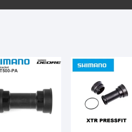
EQUIPOS GPS
ASIENTOS / SILLINES
EXTRACTOR DE EJE
PI
SELLADO
GORRAS ANTISUDOR
BIELAS
ZA
EXTRACTOR DE MISSI
GUANTES
LINK
TOPES Y TERMINALES
INFLADORES
EXTRACTOR DE PEDA
CABLES Y FUNDAS
LENTES
EXTRACTOR DE PIÑO
CADENA
LIMPIACADENA
EXTRACTOR DE TASA
CALAS
LUCES
GRASA
CÁMARAS
MANGAS
JUEGO DE ALLEN
CANDADO DE CADENA
/MISSINGLINK
MEDIDOR DE PRESIÓN
KIT DE LIMPIEZA