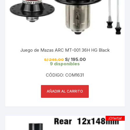
Juego de Mazas ARC MT-001 36H HG Black
El
El
S/
195.00
S/
245.00
precio
precio
9 disponibles
original
actual
era:
es:
CÓDIGO: COM1631
S/ 245.00.
S/ 195.00.
AÑADIR AL CARRITO
¡Oferta!