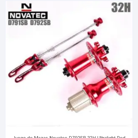
Juego de Mazas Novatec D792SB 32H Ultralight Red