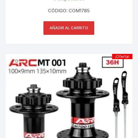
original
actual
era:
es:
CÓDIGO: COM1785
S/ 395.00.
S/ 350.00.
AÑADIR AL CARRITO
¡Oferta!