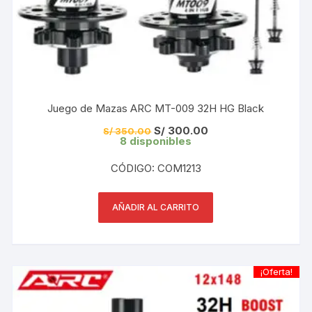
Juego de Mazas ARC MT-009 32H HG Black
El
El
S/
300.00
S/
350.00
precio
precio
8 disponibles
original
actual
era:
es:
CÓDIGO: COM1213
S/ 350.00.
S/ 300.00.
AÑADIR AL CARRITO
¡Oferta!