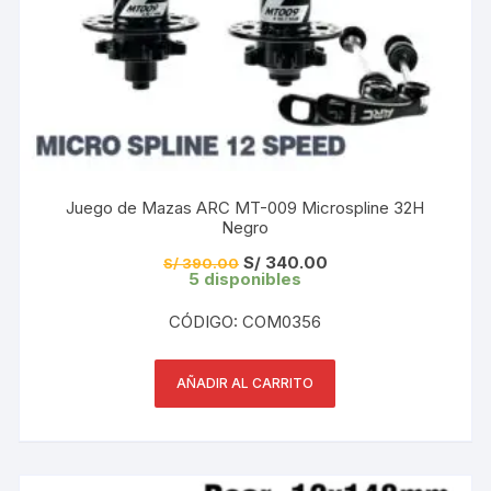
Juego de Mazas ARC MT-009 Microspline 32H
Negro
El
El
S/
340.00
S/
390.00
precio
precio
5 disponibles
original
actual
era:
es:
CÓDIGO: COM0356
S/ 390.00.
S/ 340.00.
AÑADIR AL CARRITO