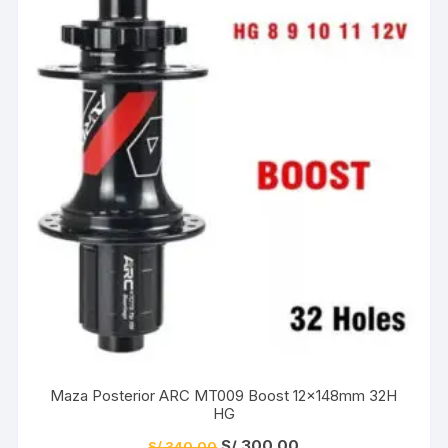
Maza Posterior ARC MT009 Boost 12x148mm 32H
HG
El
El
S/
300.00
S/
340.00