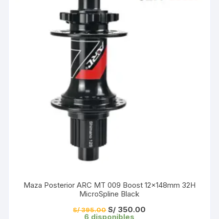
Maza Posterior ARC MT 009 Boost 12x148mm 32H
MicroSpline Black
El
El
S/
350.00
S/
395.00
precio
precio
6 disponibles