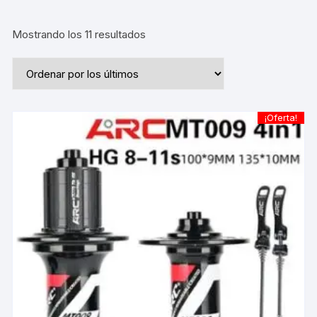
Ordenado
Mostrando los 11 resultados
por
los
últimos
¡Oferta!