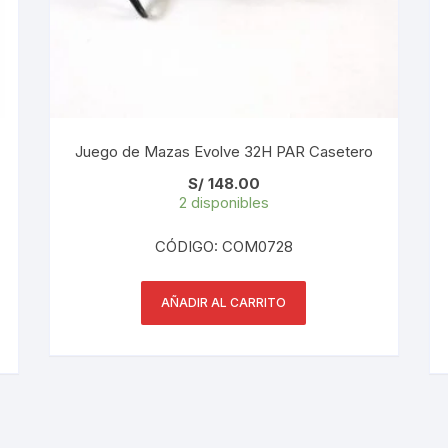
PEDALES
PIÑON
PLATOS
Juego de Mazas Evolve 32H PAR Casetero
POTENCIA/CODO
S/
148.00
2 disponibles
RADIOS
CÓDIGO: COM0728
ROLDANAS
AÑADIR AL CARRITO
SHIFTER
SILLINES
TIJA/TUBO DE ASIENTO