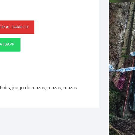
ERNERAS
IR AL CARRITO
PATILLAS MTB Y RUTA
NG
ATSAPP
L
N
S
,
hubs
,
juego de mazas
,
mazas
,
mazas