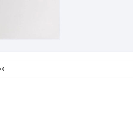
CINTA TUBELES
OTROS
KIT DE PURGADO
CUADROS
PARCHES
KIT REPARADOR TUBE
DESCARRILADOR
PORTABOTELLAS
LLAVE DE NIPLES
DESVIADOR
PORTACELULAR
MEDIDOR DE CADENA
DIRECCIÓN / TASAS
PORTAHERRAMIENTAS
OTROS
0)
DISCO DE FRENO
PROTECTOR DE BIELA
SOPORTE DE
MANTENIMIENTO
FRENOS
PROTECTOR DE CUADRO
TRONCHACADENA
GRIPS / PUÑOS
PROTECTOR DE FRENO
GUIACADENA
TAPABARROS
HORQUILLA
TIMBRE