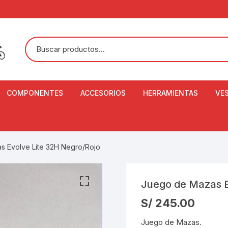
COMPONENTES
ACCESORIOS
HERRAMIENTAS
VE
ACEITE DE SUSPENSIÓN Y
BANDANAS
ALICATE CORTACABL
CA
SHOX
BOTELLAS
BALANZA DIGITAL
CO
s Evolve Lite 32H Negro/Rojo
ADAPTADOR DE DISCO
ZA
CADENA DE SEGURIDAD
DESMONTABLE DE LL
AJUSTE DE TIJAS
CO
Juego de Mazas E
CASCOS
EXTRACTOR DE BOT
S/
245.00
BOTTOM BRACKET
BRACKET
CO
CINTA DE MANILLAR
Juego de Mazas.
AROS
EXTRACTOR DE CATA
CU