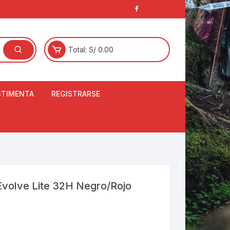
Total:
S/
0.00
STIMENTA
REGISTRARSE
E
LCETINES
BERTORES DE
PATILLAS
ANTAS
NJUNTO DE JERSEY
volve Lite 32H Negro/Rojo
OM
RTAVIENTOS
LINA
LOTES