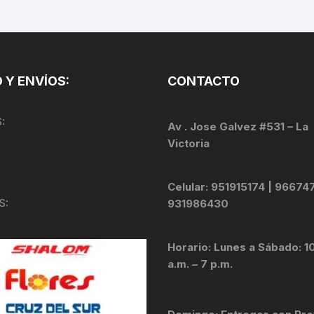
TOPES Y TERMINALES
VÁLVULAS TUBELES
 Y ENVÍOS:
CONTACTO
:
Av . Jose Galvez #531 – La
Victoria
Celular: 951915174 | 96674
S:
931986430
Horario: Lunes a Sábado: 1
a.m. – 7 p.m.